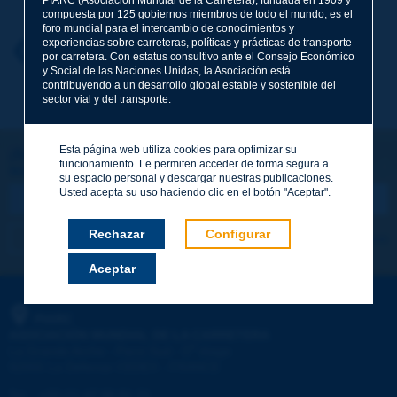
compuesta por 125 gobiernos miembros de todo el mundo, es el
foro mundial para el intercambio de conocimientos y
experiencias sobre carreteras, políticas y prácticas de transporte
Nombre
*
Volver al tema
por carretera. Con estatus consultivo ante el Consejo Económico
y Social de las Naciones Unidas, la Asociación está
contribuyendo a un desarrollo global estable y sostenible del
sector vial y del transporte.
Correo electrónico
*
Esta página web utiliza cookies para optimizar su
¡Sigamos en contacto!
funcionamiento. Le permiten acceder de forma segura a
SUSCRIBIRSE A LA NEWSLETTER DE PIARC
Mensaje
*
su espacio personal y descargar nuestras publicaciones.
Usted acepta su uso haciendo clic en el botón "Aceptar".
Rechazar
Configurar
Me suscribo
Ver los archivos
Aceptar
Enviar
PIARC
ASOCIACIÓN MUNDIAL DE LA CARRETERA
e
La Grande Arche - Paroi Sud - 5
étage
92055 La Défense CEDEX - FRANCE
Tel.
:
+33 (1) 47 96 81 21