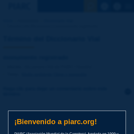
Ver la busqu
Inicio
Actividades
Diccionario Vial
Término del Diccionario | monumento registrado
Término del Diccionario Vial
monumento registrado
Idioma
: Diccionario Vial de PIARC / Español
Tema
:
Medio ambiente
Clima y geografía
Haga clic para dejar un comentario sobre este
término
Tema
*
¡Bienvenido a piarc.org!
Apellidos
*
PIARC (Asociación Mundial de la Carretera), fundada en 1909 y