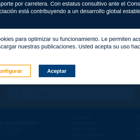
nsporte por carretera. Con estatus consultivo ante el Co
iación está contribuyendo a un desarrollo global estable 
ookies para optimizar su funcionamiento. Le permiten a
cargar nuestras publicaciones. Usted acepta su uso haci
onfigurar
Aceptar
co
*
Contacto
D
E LA CARRETERA
Mapa Web
T
e
d - 5
étage
Aviso Legal
A
 - FRANCE
Personal datos
A