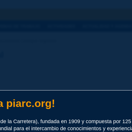
a
TEMAS DE TRABAJO
ACTIVIDADES
ACTUALIDAD Y AGEND
ccionario | parque regional
l
 piarc.org!
e este término
de la Carretera), fundada en 1909 y compuesta por 12
undial para el intercambio de conocimientos y experienci