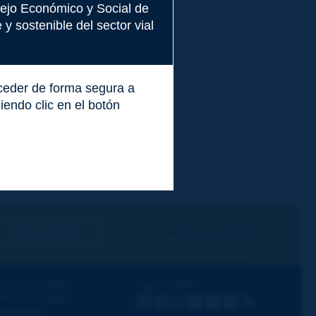
nsejo Económico y Social de
y sostenible del sector vial
cceder de forma segura a
endo clic en el botón
Me suscribo
Ver los archivos
escubra PIARC
Siga a PIARC
emas de trabajo
LinkedIn
X
Instagram
Facebook
Flickr
Youtube
RSS
ctividades