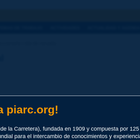
a
TEMAS DE TRABAJO
ACTIVIDADES
ACTUALIDAD Y AGEND
ccionario | día de nevada
l
 piarc.org!
ve de al menos 0,1 mm (medición de la nieve fundida) si la prec
de la Carretera), fundada en 1909 y compuesta por 12
e este término
undial para el intercambio de conocimientos y experienci