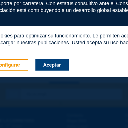
nsporte por carretera. Con estatus consultivo ante el Co
iación está contribuyendo a un desarrollo global estable 
ookies para optimizar su funcionamiento. Le permiten a
cargar nuestras publicaciones. Usted acepta su uso haci
onfigurar
Aceptar
co
*
Contacto
D
E LA CARRETERA
Mapa Web
T
e
d - 5
étage
Aviso Legal
A