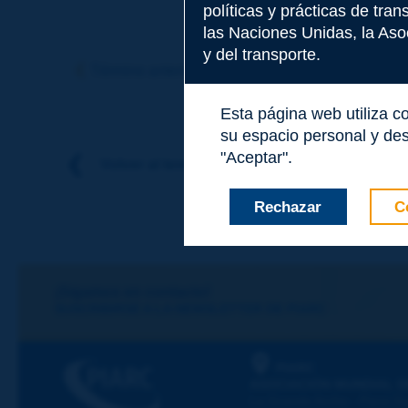
políticas y prácticas de tra
las Naciones Unidas, la Asoc
Tema
*
y del transporte.
Término anterior
Término siguiente
Esta página web utiliza c
Apellidos
*
su espacio personal y des
"Aceptar".
Volver al tema
Nombre
*
Rechazar
C
Correo electróni
¡Sigamos en contacto!
SUSCRIBIRSE A LA NEWSLETTER DE PIARC
Mensaje
*
PIARC
ASOCIACIÓN MUNDIAL D
La Grande Arche - Paroi Su