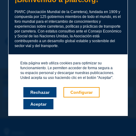
PIARC (Asociación Mundial de la Carretera), fundada en 1909 y
compuesta por 125 gobiernos miembros de todo el mundo, es el
Apellidos
*
foro mundial para el intercambio de conocimientos y
experiencias sobre carreteras, políticas y prácticas de transporte
por carretera. Con estatus consultivo ante el Consejo Económico
y Social de las Naciones Unidas, la Asociación está
Nombre
*
Volver al tema
contribuyendo a un desarrollo global estable y sostenible del
sector vial y del transporte.
Correo electrónico
*
Esta página web utiliza cookies para optimizar su
funcionamiento. Le permiten acceder de forma segura a
su espacio personal y descargar nuestras publicaciones.
¡Sigamos en contacto!
Usted acepta su uso haciendo clic en el botón "Aceptar".
SUSCRIBIRSE A LA NEWSLETTER DE PIARC
Mensaje
*
Rechazar
Configurar
Aceptar
Me suscribo
Ver los archivos
Enviar
PIARC