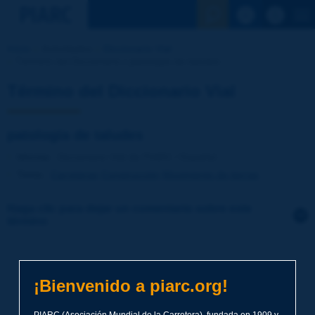
Ver la busqu
Inicio
Actividades
Diccionario Vial
Término del Diccionario | patología de taludes
Término del Diccionario Vial
patología de taludes
Idioma
: Diccionario Vial de PIARC / Español
Tema
:
Carreteras
Construcción
Movimiento de tierras
Haga clic para dejar un comentario sobre este
término
Tema
*
¡Bienvenido a piarc.org!
Apellidos
*
PIARC (Asociación Mundial de la Carretera), fundada en 1909 y