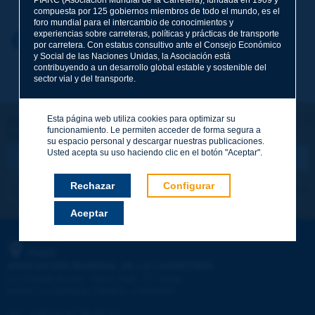
compuesta por 125 gobiernos miembros de todo el mundo, es el
foro mundial para el intercambio de conocimientos y
experiencias sobre carreteras, políticas y prácticas de transporte
Nombre
*
Volver al tema
por carretera. Con estatus consultivo ante el Consejo Económico
y Social de las Naciones Unidas, la Asociación está
contribuyendo a un desarrollo global estable y sostenible del
sector vial y del transporte.
Correo electrónico
*
Esta página web utiliza cookies para optimizar su
¡Sigamos en contacto!
funcionamiento. Le permiten acceder de forma segura a
SUSCRIBIRSE A LA NEWSLETTER DE PIARC
Mensaje
*
su espacio personal y descargar nuestras publicaciones.
Usted acepta su uso haciendo clic en el botón "Aceptar".
Rechazar
Configurar
Me suscribo
Ver los archivos
Aceptar
Enviar
PIARC
ASOCIACIÓN MUNDIAL DE LA CARRETERA
e
La Grande Arche - Paroi Sud - 5
étage
92055 La Défense CEDEX - FRANCE
Tel.
:
+33 (1) 47 96 81 21