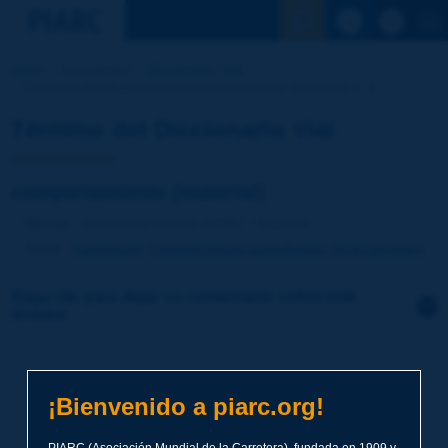
Ver la busqu
Inicio
Actividades
Diccionario Vial
Término del Diccionario | comportamiento [material] [...]
Término del Diccionario Vial
comportamiento [material]
Idioma
: Diccionario Vial de PIARC / Español
Tema
:
Explotación
Características superficiales de la carretera
Haga clic para dejar un comentario sobre este
término
Tema
*
¡Bienvenido a piarc.org!
Apellidos
*
PIARC (Asociación Mundial de la Carretera), fundada en 1909 y