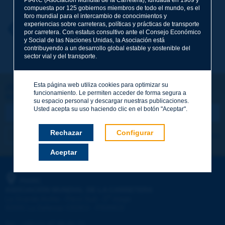
compuesta por 125 gobiernos miembros de todo el mundo, es el
foro mundial para el intercambio de conocimientos y
experiencias sobre carreteras, políticas y prácticas de transporte
Nombre
*
Volver al tema
por carretera. Con estatus consultivo ante el Consejo Económico
y Social de las Naciones Unidas, la Asociación está
contribuyendo a un desarrollo global estable y sostenible del
sector vial y del transporte.
Correo electrónico
*
Esta página web utiliza cookies para optimizar su
¡Sigamos en contacto!
funcionamiento. Le permiten acceder de forma segura a
SUSCRIBIRSE A LA NEWSLETTER DE PIARC
Mensaje
*
su espacio personal y descargar nuestras publicaciones.
Usted acepta su uso haciendo clic en el botón "Aceptar".
Rechazar
Configurar
Me suscribo
Ver los archivos
Aceptar
Enviar
PIARC
ASOCIACIÓN MUNDIAL DE LA CARRETERA
e
La Grande Arche - Paroi Sud - 5
étage
92055 La Défense CEDEX - FRANCE
Tel.
:
+33 (1) 47 96 81 21