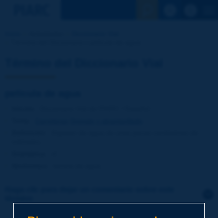
Ver la busqu
Inicio
Actividades
Diccionario Vial
Término del Diccionario | película de agua
Término del Diccionario Vial
película de agua
Idioma
: Diccionario Vial de PIARC / Español
Tema
:
Carreteras
Drenaje y alcantarillado
Definición
:
Espesor de agua de unas pocas centésimas de
milímetro.
Gramática
:
nf
Sinónimos
:
lámina de agua
Haga clic para dejar un comentario sobre este
término