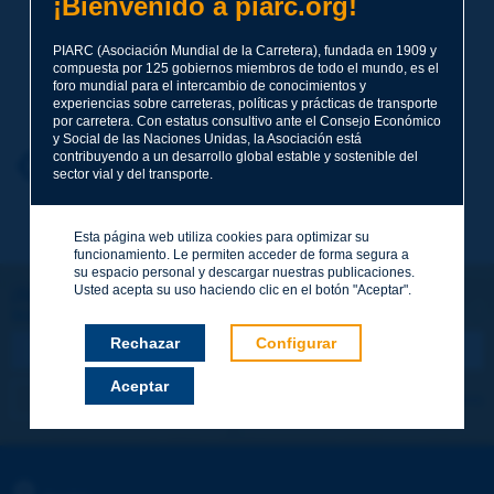
¡Bienvenido a piarc.org!
Tema
*
PIARC (Asociación Mundial de la Carretera), fundada en 1909 y
compuesta por 125 gobiernos miembros de todo el mundo, es el
Apellidos
*
foro mundial para el intercambio de conocimientos y
experiencias sobre carreteras, políticas y prácticas de transporte
por carretera. Con estatus consultivo ante el Consejo Económico
y Social de las Naciones Unidas, la Asociación está
contribuyendo a un desarrollo global estable y sostenible del
Nombre
*
Volver al tema
sector vial y del transporte.
Esta página web utiliza cookies para optimizar su
Correo electrónico
*
funcionamiento. Le permiten acceder de forma segura a
su espacio personal y descargar nuestras publicaciones.
Usted acepta su uso haciendo clic en el botón "Aceptar".
¡Sigamos en contacto!
SUSCRIBIRSE A LA NEWSLETTER DE PIARC
Mensaje
*
Rechazar
Configurar
Aceptar
Me suscribo
Ver los archivos
Enviar