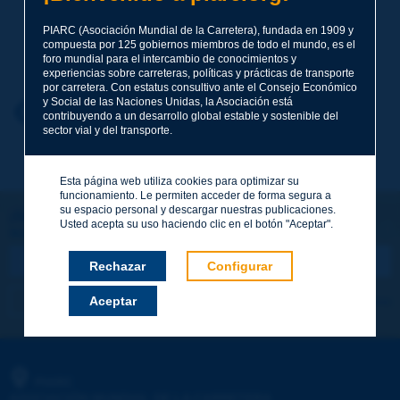
PIARC (Asociación Mundial de la Carretera), fundada en 1909 y
compuesta por 125 gobiernos miembros de todo el mundo, es el
Apellidos
*
foro mundial para el intercambio de conocimientos y
experiencias sobre carreteras, políticas y prácticas de transporte
por carretera. Con estatus consultivo ante el Consejo Económico
y Social de las Naciones Unidas, la Asociación está
Nombre
*
Volver al tema
contribuyendo a un desarrollo global estable y sostenible del
sector vial y del transporte.
Correo electrónico
*
Esta página web utiliza cookies para optimizar su
funcionamiento. Le permiten acceder de forma segura a
su espacio personal y descargar nuestras publicaciones.
¡Sigamos en contacto!
Usted acepta su uso haciendo clic en el botón "Aceptar".
SUSCRIBIRSE A LA NEWSLETTER DE PIARC
Mensaje
*
Rechazar
Configurar
Me suscribo
Ver los archivos
Aceptar
Enviar
PIARC
ASOCIACIÓN MUNDIAL DE LA CARRETERA