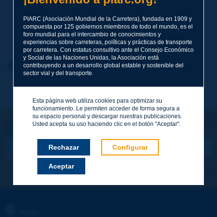
PIARC (Asociación Mundial de la Carretera), fundada en 1909 y
compuesta por 125 gobiernos miembros de todo el mundo, es el
Apellidos
*
foro mundial para el intercambio de conocimientos y
experiencias sobre carreteras, políticas y prácticas de transporte
por carretera. Con estatus consultivo ante el Consejo Económico
y Social de las Naciones Unidas, la Asociación está
Nombre
*
Volver al tema
contribuyendo a un desarrollo global estable y sostenible del
sector vial y del transporte.
Correo electrónico
*
Esta página web utiliza cookies para optimizar su
funcionamiento. Le permiten acceder de forma segura a
su espacio personal y descargar nuestras publicaciones.
¡Sigamos en contacto!
Usted acepta su uso haciendo clic en el botón "Aceptar".
SUSCRIBIRSE A LA NEWSLETTER DE PIARC
Mensaje
*
Rechazar
Configurar
Aceptar
Me suscribo
Ver los archivos
Enviar
PIARC