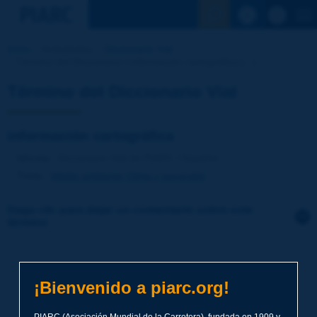
Ver la busqu
Inicio
Actividades
Diccionario Vial
Término del Diccionario | información cartográfica [...]
Término del Diccionario Vial
información cartográfica
Idioma
: Diccionario Vial de PIARC / Español
Tema
:
Medio ambiente
Clima y geografía
Haga clic para dejar un comentario sobre este
término
Tema
*
¡Bienvenido a piarc.org!
Apellidos
*
PIARC (Asociación Mundial de la Carretera), fundada en 1909 y