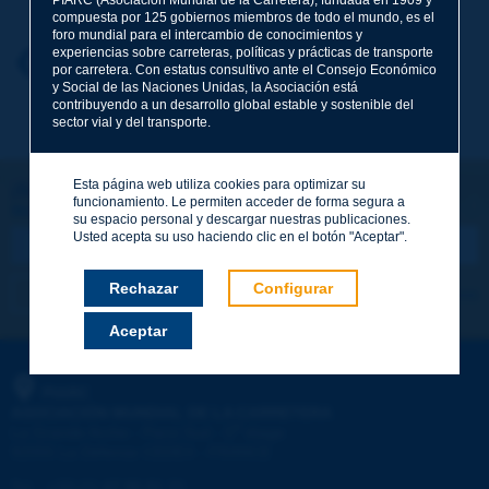
compuesta por 125 gobiernos miembros de todo el mundo, es el
foro mundial para el intercambio de conocimientos y
experiencias sobre carreteras, políticas y prácticas de transporte
Nombre
*
Volver al tema
por carretera. Con estatus consultivo ante el Consejo Económico
y Social de las Naciones Unidas, la Asociación está
contribuyendo a un desarrollo global estable y sostenible del
sector vial y del transporte.
Correo electrónico
*
Esta página web utiliza cookies para optimizar su
¡Sigamos en contacto!
funcionamiento. Le permiten acceder de forma segura a
SUSCRIBIRSE A LA NEWSLETTER DE PIARC
Mensaje
*
su espacio personal y descargar nuestras publicaciones.
Usted acepta su uso haciendo clic en el botón "Aceptar".
Rechazar
Configurar
Me suscribo
Ver los archivos
Aceptar
Enviar
PIARC
ASOCIACIÓN MUNDIAL DE LA CARRETERA
e
La Grande Arche - Paroi Sud - 5
étage
92055 La Défense CEDEX - FRANCE
Tel.
:
+33 (1) 47 96 81 21