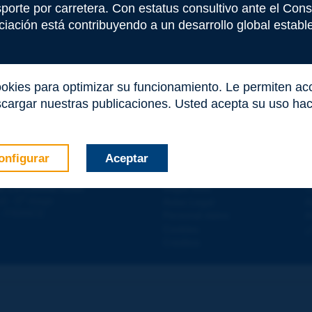
e este término
nsporte por carretera. Con estatus consultivo ante el Co
iación está contribuyendo a un desarrollo global estable 
ookies para optimizar su funcionamiento. Le permiten a
cargar nuestras publicaciones. Usted acepta su uso haci
onfigurar
Aceptar
Contacto
D
E LA CARRETERA
Mapa Web
T
e
d - 5
étage
Aviso Legal
A
 - FRANCE
Personal datos
A
co
*
Cookies
¿
Créditos