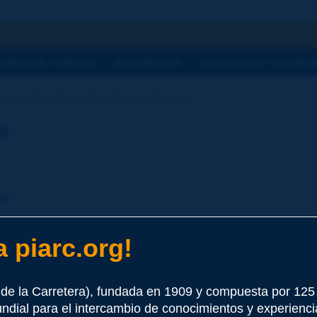
a
TEMAS DE TRABAJO
ACTIVIDADES
ACTUALIDAD Y AGEND
cionario | dispositivo de puesta a [...]
l
al
 piarc.org!
la indicación en cero en el momento en que se enciende el ins
de la Carretera), fundada en 1909 y compuesta por 12
undial para el intercambio de conocimientos y experienci