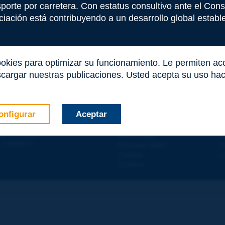
nsporte por carretera. Con estatus consultivo ante el Co
iación está contribuyendo a un desarrollo global estable 
ookies para optimizar su funcionamiento. Le permiten a
cargar nuestras publicaciones. Usted acepta su uso haci
onfigurar
Aceptar
Contacto
D
E LA CARRETERA
Mapa Web
T
e
d - 5
étage
Aviso Legal
A
 - FRANCE
Personal datos
A
co
*
Cookies
¿
Créditos