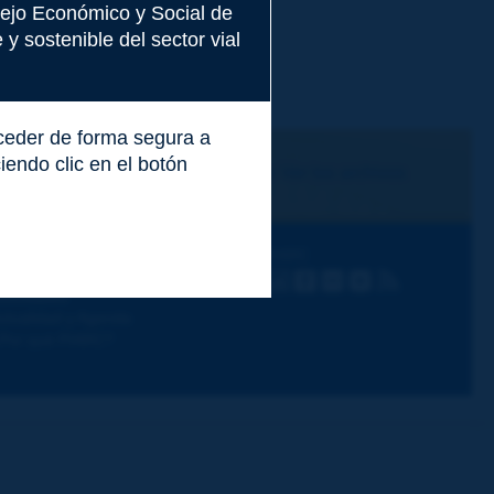
nsejo Económico y Social de
y sostenible del sector vial
cceder de forma segura a
endo clic en el botón
Me suscribo
Ver los archivos
escubra PIARC
Siga a PIARC
emas de trabajo
LinkedIn
X
Instagram
Facebook
Flickr
Youtube
RSS
ctividades
ctualidad y Agenda
Por qué PIARC?