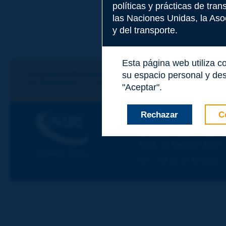
políticas y prácticas de tra
las Naciones Unidas, la Asoc
Tema
*
y del transporte.
Esta página web utiliza c
Apellidos
*
¡Sigamos en contacto!
su espacio personal y des
SUSCRIBIRSE A LA NEWSLETTER DE PIARC
"Aceptar".
Nombre
*
Rechazar
C
PIARC
ASOCIACIÓN MUNDIAL D
La Grande Arche - Paroi Su
92055 La Défense CEDEX
Correo electróni
© PIARC - 2023
Tel.
:
+33 (1) 47 96 81 21
Mensaje
*