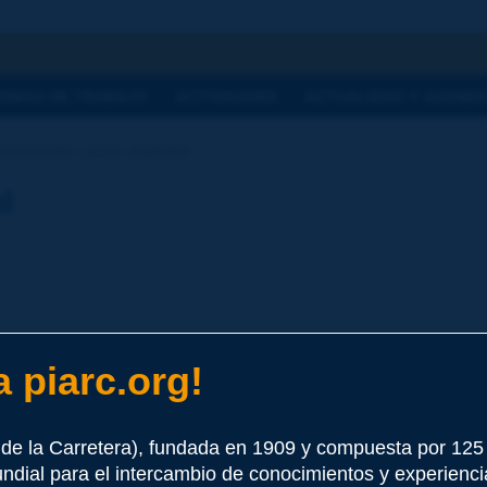
a
TEMAS DE TRABAJO
ACTIVIDADES
ACTUALIDAD Y AGEND
ccionario | paso superior
l
 piarc.org!
de la Carretera), fundada en 1909 y compuesta por 12
e este término
undial para el intercambio de conocimientos y experienci