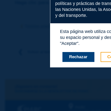
Haga clic para dejar un comentario sobr
políticas y prácticas de tra
las Naciones Unidas, la Asoc
y del transporte.
Tema
*
Término anterior
Término siguiente
Esta página web utiliza c
su espacio personal y des
Apellidos
*
"Aceptar".
Volver al tema
Rechazar
C
Nombre
*
Correo electróni
¡Sigamos en contacto!
SUSCRIBIRSE A LA NEWSLETTER DE PIARC
Mensaje
*
PIARC