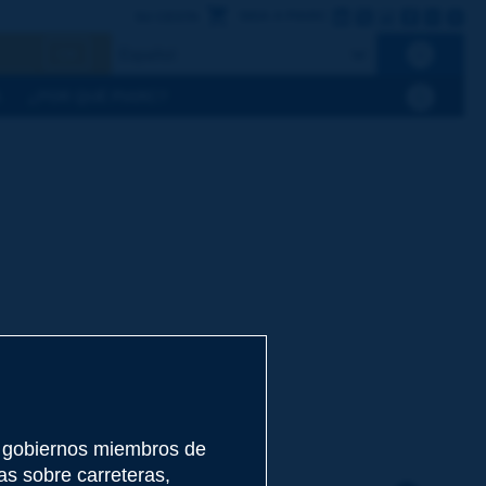
LinkedIn
X
Instagram
Facebo
Flickr
Yo
SIGA A PIARC
SU CESTA
OK
A
¿POR QUÉ PIARC?
 el terreno [TERMIUM Plus®].
5 gobiernos miembros de
as sobre carreteras,