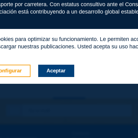
e este término
nsporte por carretera. Con estatus consultivo ante el Co
iación está contribuyendo a un desarrollo global estable 
ookies para optimizar su funcionamiento. Le permiten a
cargar nuestras publicaciones. Usted acepta su uso haci
onfigurar
Aceptar
co
*
Contacto
D