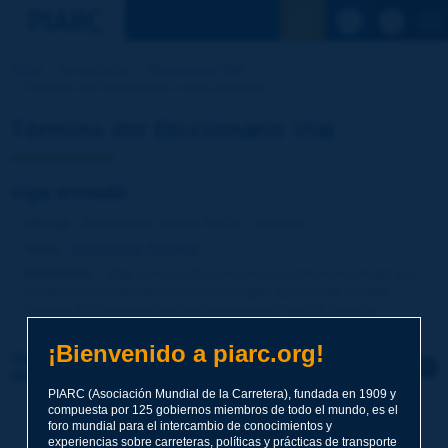
Ver la busqu
Inicio
Actividades
Diccionario Vial
Término del Diccionario | viga armada
Término del Diccionario Vial
viga armada
Idioma
: Diccionario Vial de PIARC / Español
Tema
:
Estructuras
Puentes
Definición
:
Viga compuesta con una sección transversal que
contiene un material como el hormigón que puede resistir
fuerzas de compresión y otro que puede resistir tensión.
¡Bienvenido a piarc.org!
Haga clic para dejar un comentario sobre este
término
PIARC (Asociación Mundial de la Carretera), fundada en 1909 y
compuesta por 125 gobiernos miembros de todo el mundo, es el
Tema
*
foro mundial para el intercambio de conocimientos y
experiencias sobre carreteras, políticas y prácticas de transporte