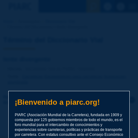
Ver la busqu
Inicio
Actividades
Diccionario Vial
Término del Diccionario | lente divergente
Término del Diccionario Vial
lente divergente
Idioma
: Diccionario Vial de PIARC / Español
Tema
:
Carreteras
Equipamiento para carreteras
Iluminación,
alumbrado
Haga clic para dejar un comentario sobre este
¡Bienvenido a piarc.org!
término
PIARC (Asociación Mundial de la Carretera), fundada en 1909 y
Tema
*
compuesta por 125 gobiernos miembros de todo el mundo, es el
foro mundial para el intercambio de conocimientos y
experiencias sobre carreteras, políticas y prácticas de transporte
por carretera. Con estatus consultivo ante el Consejo Económico