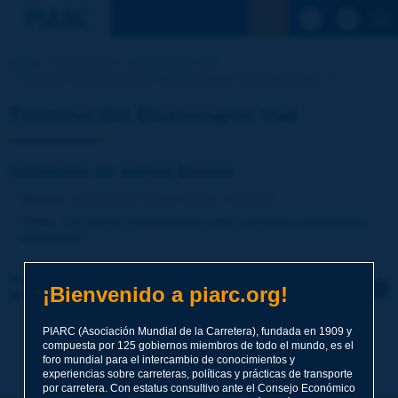
Ver la busqu
Inicio
Actividades
Diccionario Vial
Término del Diccionario | luminaria de varios brazos [...]
Término del Diccionario Vial
luminaria de varios brazos
Idioma
: Diccionario Vial de PIARC / Español
Tema
:
Carreteras
Equipamiento para carreteras
Iluminación,
alumbrado
Haga clic para dejar un comentario sobre este
¡Bienvenido a piarc.org!
término
PIARC (Asociación Mundial de la Carretera), fundada en 1909 y
Tema
*
compuesta por 125 gobiernos miembros de todo el mundo, es el
foro mundial para el intercambio de conocimientos y
experiencias sobre carreteras, políticas y prácticas de transporte
por carretera. Con estatus consultivo ante el Consejo Económico