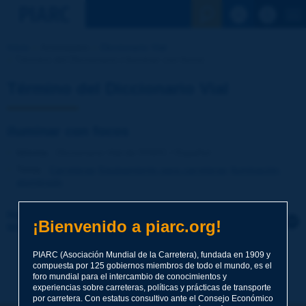
Ver la busqu
Inicio
Actividades
Diccionario Vial
Término del Diccionario | iluminar con focos
Término del Diccionario Vial
iluminar con focos
Idioma
: Diccionario Vial de PIARC / Español
Tema
:
Carreteras
Equipamiento para carreteras
Iluminación,
alumbrado
Haga clic para dejar un comentario sobre este
¡Bienvenido a piarc.org!
término
PIARC (Asociación Mundial de la Carretera), fundada en 1909 y
Tema
*
compuesta por 125 gobiernos miembros de todo el mundo, es el
foro mundial para el intercambio de conocimientos y
experiencias sobre carreteras, políticas y prácticas de transporte
por carretera. Con estatus consultivo ante el Consejo Económico