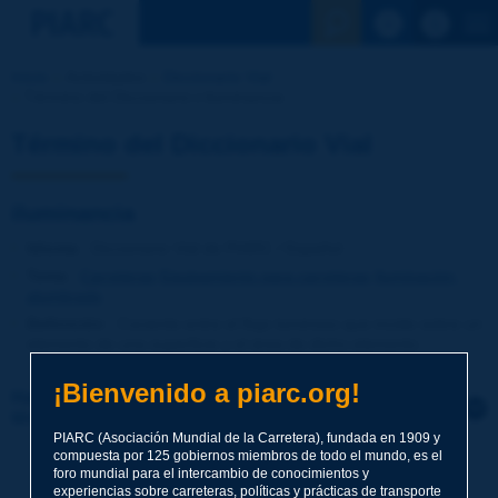
Ver la busqu
Inicio
Actividades
Diccionario Vial
Término del Diccionario | iluminancia
Término del Diccionario Vial
iluminancia
Idioma
: Diccionario Vial de PIARC / Español
Tema
:
Carreteras
Equipamiento para carreteras
Iluminación,
alumbrado
Definición
:
Cociente entre el flujo luminoso que incide sobre un
elemento de una superficie y el área de dicho elemento.
¡Bienvenido a piarc.org!
Haga clic para dejar un comentario sobre este
término
PIARC (Asociación Mundial de la Carretera), fundada en 1909 y
compuesta por 125 gobiernos miembros de todo el mundo, es el
Tema
*
foro mundial para el intercambio de conocimientos y
experiencias sobre carreteras, políticas y prácticas de transporte