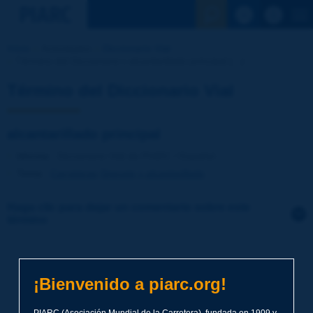
Ver la busqu
Inicio
Actividades
Diccionario Vial
Término del Diccionario | alcantarillado principal [...]
Término del Diccionario Vial
alcantarillado principal
Idioma
: Diccionario Vial de PIARC / Español
Tema
:
Carreteras
Drenaje y alcantarillado
Haga clic para dejar un comentario sobre este
término
Tema
*
¡Bienvenido a piarc.org!
Apellidos
*
PIARC (Asociación Mundial de la Carretera), fundada en 1909 y