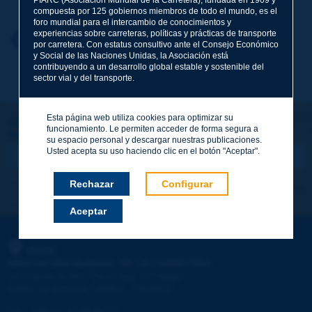
compuesta por 125 gobiernos miembros de todo el mundo, es el
foro mundial para el intercambio de conocimientos y
experiencias sobre carreteras, políticas y prácticas de transporte
Nombre
*
Volver al tema
por carretera. Con estatus consultivo ante el Consejo Económico
y Social de las Naciones Unidas, la Asociación está
contribuyendo a un desarrollo global estable y sostenible del
sector vial y del transporte.
Correo electrónico
*
Esta página web utiliza cookies para optimizar su
¡Sigamos en contacto!
funcionamiento. Le permiten acceder de forma segura a
SUSCRIBIRSE A LA NEWSLETTER DE PIARC
Mensaje
*
su espacio personal y descargar nuestras publicaciones.
Usted acepta su uso haciendo clic en el botón "Aceptar".
Rechazar
Configurar
Me suscribo
Ver los archivos
Aceptar
Enviar
PIARC
ASOCIACIÓN MUNDIAL DE LA CARRETERA
e
La Grande Arche - Paroi Sud - 5
étage
92055 La Défense CEDEX - FRANCE
Tel.
:
+33 (1) 47 96 81 21