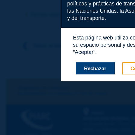
políticas y prácticas de tra
Tema
*
las Naciones Unidas, la Asoc
Término anterior
Término siguiente
y del transporte.
Apellidos
*
Esta página web utiliza c
su espacio personal y des
Volver al tema
"Aceptar".
Nombre
*
Rechazar
C
Correo electróni
¡Sigamos en contacto!
SUSCRIBIRSE A LA NEWSLETTER DE PIARC
Mensaje
*
PIARC
ASOCIACIÓN MUNDIAL D
La Grande Arche - Paroi Su
92055 La Défense CEDEX