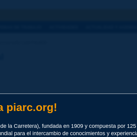
a
TEMAS DE TRABAJO
ACTIVIDADES
ACTUALIDAD Y AGEND
iccionario | permeable
l
 piarc.org!
e este término
de la Carretera), fundada en 1909 y compuesta por 12
undial para el intercambio de conocimientos y experienci