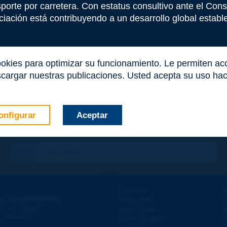
nsporte por carretera. Con estatus consultivo ante el Co
iación está contribuyendo a un desarrollo global estable 
ookies para optimizar su funcionamiento. Le permiten a
cargar nuestras publicaciones. Usted acepta su uso haci
onfigurar
Aceptar
co
*
Contacto
D
E LA CARRETERA
Mapa Web
T
e
d - 5
étage
Aviso Legal
A
 - FRANCE
Personal datos
A