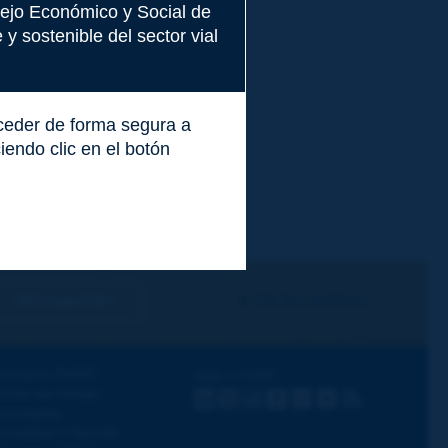
nsejo Económico y Social de
y sostenible del sector vial
cceder de forma segura a
endo clic en el botón
Me suscribo
Ver los archivos
escubra PIARC
Siga a PIARC
emas de trabajo
LinkedIn
X
Instagram
Facebook
Flickr
Youtube
RSS
ctividades
ctualidad y Agenda