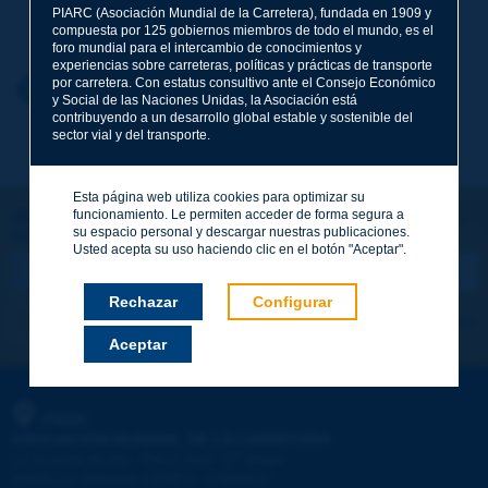
Apellidos
*
PIARC (Asociación Mundial de la Carretera), fundada en 1909 y
compuesta por 125 gobiernos miembros de todo el mundo, es el
foro mundial para el intercambio de conocimientos y
experiencias sobre carreteras, políticas y prácticas de transporte
por carretera. Con estatus consultivo ante el Consejo Económico
Nombre
*
Volver al tema
y Social de las Naciones Unidas, la Asociación está
contribuyendo a un desarrollo global estable y sostenible del
sector vial y del transporte.
Correo electrónico
*
Esta página web utiliza cookies para optimizar su
funcionamiento. Le permiten acceder de forma segura a
¡Sigamos en contacto!
su espacio personal y descargar nuestras publicaciones.
SUSCRIBIRSE A LA NEWSLETTER DE PIARC
Mensaje
*
Usted acepta su uso haciendo clic en el botón "Aceptar".
Rechazar
Configurar
Me suscribo
Ver los archivos
Aceptar
Enviar
PIARC
ASOCIACIÓN MUNDIAL DE LA CARRETERA
e
La Grande Arche - Paroi Sud - 5
étage
92055 La Défense CEDEX - FRANCE