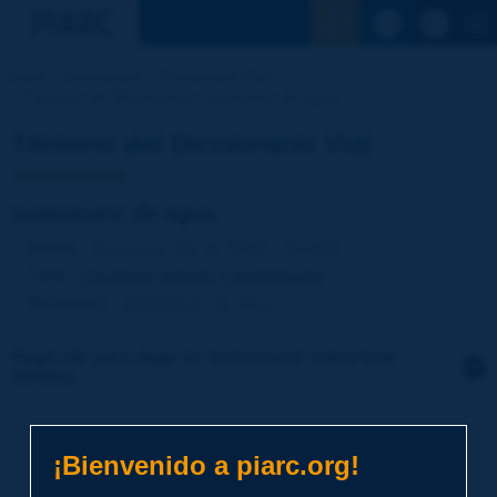
Ver la busqu
Inicio
Actividades
Diccionario Vial
Término del Diccionario | suministro de agua
Término del Diccionario Vial
suministro de agua
Idioma
: Diccionario Vial de PIARC / Español
Tema
:
Carreteras
Drenaje y alcantarillado
Sinónimos
:
alimentación de agua
Haga clic para dejar un comentario sobre este
término
Tema
*
¡Bienvenido a piarc.org!