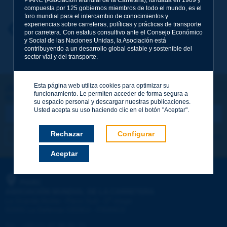
compuesta por 125 gobiernos miembros de todo el mundo, es el
foro mundial para el intercambio de conocimientos y
experiencias sobre carreteras, políticas y prácticas de transporte
Nombre
*
Volver al tema
por carretera. Con estatus consultivo ante el Consejo Económico
y Social de las Naciones Unidas, la Asociación está
contribuyendo a un desarrollo global estable y sostenible del
sector vial y del transporte.
Correo electrónico
*
Esta página web utiliza cookies para optimizar su
¡Sigamos en contacto!
funcionamiento. Le permiten acceder de forma segura a
SUSCRIBIRSE A LA NEWSLETTER DE PIARC
Mensaje
*
su espacio personal y descargar nuestras publicaciones.
Usted acepta su uso haciendo clic en el botón "Aceptar".
Rechazar
Configurar
Me suscribo
Ver los archivos
Aceptar
Enviar
PIARC
ASOCIACIÓN MUNDIAL DE LA CARRETERA
e
La Grande Arche - Paroi Sud - 5
étage
92055 La Défense CEDEX - FRANCE
Tel.
:
+33 (1) 47 96 81 21