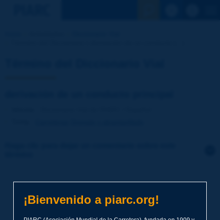
Ver la busqu
Inicio
Actividades
Diccionario Vial
Término del Diccionario | derivación de un conducto [...]
Término del Diccionario Vial
derivación de un conducto principal
Idioma
: Diccionario Vial de PIARC / Español
Tema
:
Carreteras
Drenaje y alcantarillado
Haga clic para dejar un comentario sobre este
término
Tema
*
¡Bienvenido a piarc.org!
Apellidos
*
PIARC (Asociación Mundial de la Carretera), fundada en 1909 y