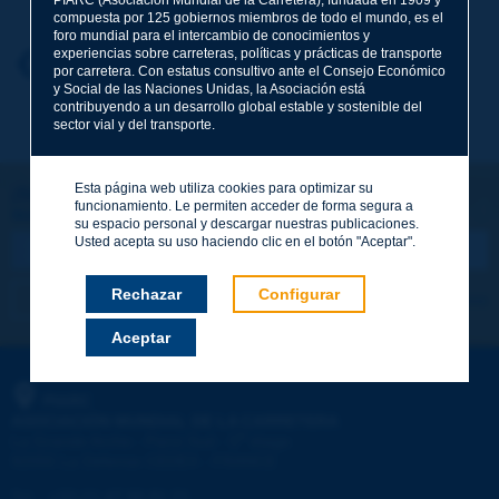
compuesta por 125 gobiernos miembros de todo el mundo, es el
foro mundial para el intercambio de conocimientos y
experiencias sobre carreteras, políticas y prácticas de transporte
Nombre
*
Volver al tema
por carretera. Con estatus consultivo ante el Consejo Económico
y Social de las Naciones Unidas, la Asociación está
contribuyendo a un desarrollo global estable y sostenible del
sector vial y del transporte.
Correo electrónico
*
Esta página web utiliza cookies para optimizar su
¡Sigamos en contacto!
funcionamiento. Le permiten acceder de forma segura a
SUSCRIBIRSE A LA NEWSLETTER DE PIARC
Mensaje
*
su espacio personal y descargar nuestras publicaciones.
Usted acepta su uso haciendo clic en el botón "Aceptar".
Rechazar
Configurar
Me suscribo
Ver los archivos
Aceptar
Enviar
PIARC
ASOCIACIÓN MUNDIAL DE LA CARRETERA
e
La Grande Arche - Paroi Sud - 5
étage
92055 La Défense CEDEX - FRANCE
Tel.
:
+33 (1) 47 96 81 21