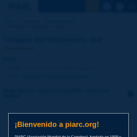
Ver la busqu
Inicio
Actividades
Diccionario Vial
Término del Diccionario | poro
Término del Diccionario Vial
poro
Idioma
: Diccionario Vial de PIARC / Español
Tema
:
Carreteras
Drenaje y alcantarillado
Haga clic para dejar un comentario sobre este
término
Tema
*
¡Bienvenido a piarc.org!
Apellidos
*
PIARC (Asociación Mundial de la Carretera), fundada en 1909 y