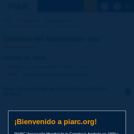
Ver la busqu
Inicio
Actividades
Diccionario Vial
Término del Diccionario | lámina de agua
Término del Diccionario Vial
lámina de agua
Idioma
: Diccionario Vial de PIARC / Español
Tema
:
Carreteras
Drenaje y alcantarillado
Haga clic para dejar un comentario sobre este
término
Tema
*
¡Bienvenido a piarc.org!
Apellidos
*
PIARC (Asociación Mundial de la Carretera), fundada en 1909 y