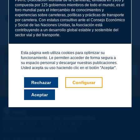
compuesta por 125 gobiernos miembros de todo el mundo, es el
foro mundial para el intercambio de conocimientos y
experiencias sobre carreteras, políticas y prácticas de transporte
Nombre
*
Volver al tema
por carretera. Con estatus consultivo ante el Consejo Económico
y Social de las Naciones Unidas, la Asociación está
contribuyendo a un desarrollo global estable y sostenible del
sector vial y del transporte.
Correo electrónico
*
Esta página web utiliza cookies para optimizar su
¡Sigamos en contacto!
funcionamiento. Le permiten acceder de forma segura a
SUSCRIBIRSE A LA NEWSLETTER DE PIARC
Mensaje
*
su espacio personal y descargar nuestras publicaciones.
Usted acepta su uso haciendo clic en el botón "Aceptar".
Rechazar
Configurar
Me suscribo
Ver los archivos
Aceptar
Enviar
PIARC
ASOCIACIÓN MUNDIAL DE LA CARRETERA
e
La Grande Arche - Paroi Sud - 5
étage
92055 La Défense CEDEX - FRANCE
Tel.
:
+33 (1) 47 96 81 21