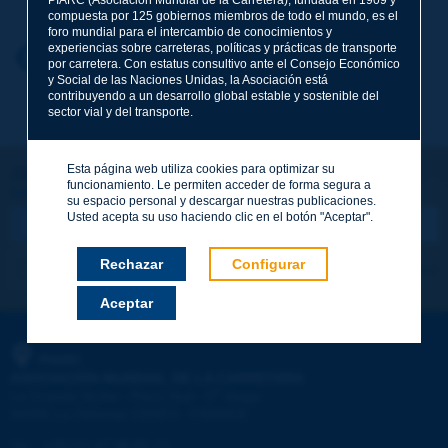
compuesta por 125 gobiernos miembros de todo el mundo, es el
foro mundial para el intercambio de conocimientos y
experiencias sobre carreteras, políticas y prácticas de transporte
Nombre
*
Volver al tema
por carretera. Con estatus consultivo ante el Consejo Económico
y Social de las Naciones Unidas, la Asociación está
contribuyendo a un desarrollo global estable y sostenible del
sector vial y del transporte.
Correo electrónico
*
Esta página web utiliza cookies para optimizar su
¡Sigamos en contacto!
funcionamiento. Le permiten acceder de forma segura a
SUSCRIBIRSE A LA NEWSLETTER DE PIARC
Mensaje
*
su espacio personal y descargar nuestras publicaciones.
Usted acepta su uso haciendo clic en el botón "Aceptar".
Rechazar
Configurar
Me suscribo
Ver los archivos
Aceptar
Enviar
PIARC
ASOCIACIÓN MUNDIAL DE LA CARRETERA
e
La Grande Arche - Paroi Sud - 5
étage
92055 La Défense CEDEX - FRANCE
Tel.
:
+33 (1) 47 96 81 21