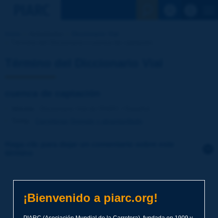
Ver la busqu
Inicio
Actividades
Diccionario Vial
Término del Diccionario | cuenca de captación
Término del Diccionario Vial
cuenca de captación
Idioma
: Diccionario Vial de PIARC / Español
Tema
:
Carreteras
Drenaje y alcantarillado
Haga clic para dejar un comentario sobre este
término
Tema
*
¡Bienvenido a piarc.org!
Apellidos
*
PIARC (Asociación Mundial de la Carretera), fundada en 1909 y