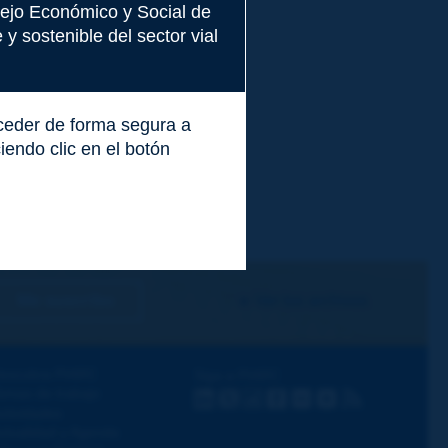
nsejo Económico y Social de
y sostenible del sector vial
cceder de forma segura a
endo clic en el botón
Me suscribo
Ver los archivos
escubra PIARC
Siga a PIARC
emas de trabajo
LinkedIn
X
Instagram
Facebook
Flickr
Youtube
RSS
ctividades
ctualidad y Agenda