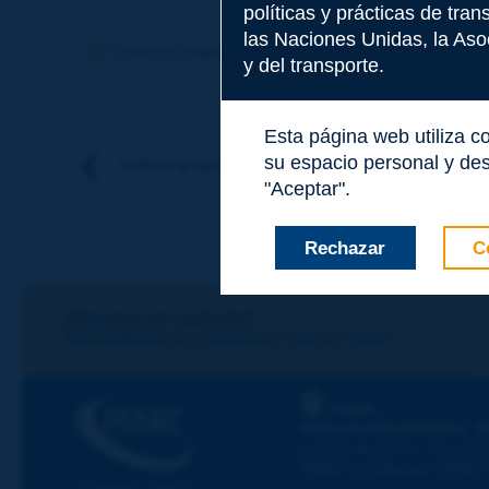
políticas y prácticas de tra
Tema
*
las Naciones Unidas, la Asoc
Término anterior
Término siguiente
y del transporte.
Apellidos
*
Esta página web utiliza c
su espacio personal y des
Volver al tema
"Aceptar".
Nombre
*
Rechazar
C
Correo electróni
¡Sigamos en contacto!
SUSCRIBIRSE A LA NEWSLETTER DE PIARC
Mensaje
*
PIARC
ASOCIACIÓN MUNDIAL D
La Grande Arche - Paroi Su
92055 La Défense CEDEX