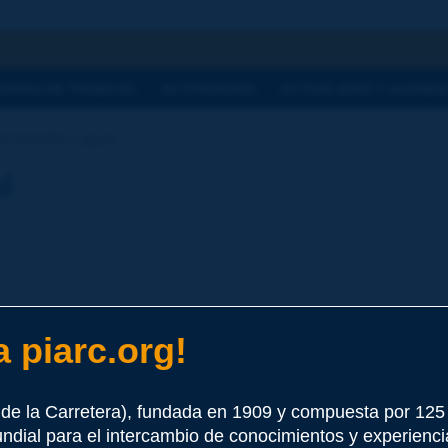
a
TEMAS DE TRABAJO
ACTIVIDADES
ACTUALIDAD Y AGEND
ccionario | agua
l
 piarc.org!
e este término
de la Carretera), fundada en 1909 y compuesta por 12
undial para el intercambio de conocimientos y experienci