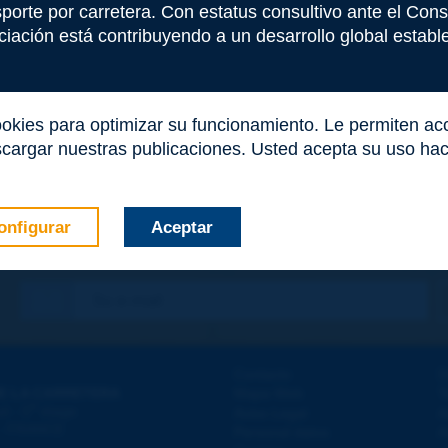
nsporte por carretera. Con estatus consultivo ante el Co
iación está contribuyendo a un desarrollo global estable 
ookies para optimizar su funcionamiento. Le permiten a
cargar nuestras publicaciones. Usted acepta su uso haci
onfigurar
Aceptar
co
*
Contacto
D
E LA CARRETERA
Mapa Web
T
e
d - 5
étage
Aviso Legal
A
 - FRANCE
Personal datos
A