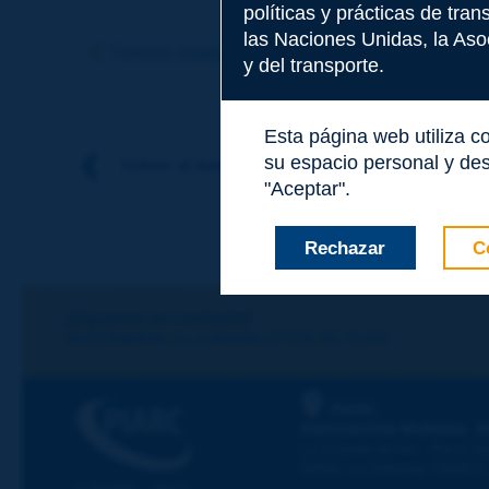
políticas y prácticas de tra
Tema
*
las Naciones Unidas, la Asoc
Término anterior
Término siguiente
y del transporte.
Apellidos
*
Esta página web utiliza c
su espacio personal y des
Volver al tema
"Aceptar".
Nombre
*
Rechazar
C
Correo electróni
¡Sigamos en contacto!
SUSCRIBIRSE A LA NEWSLETTER DE PIARC
Mensaje
*
PIARC
ASOCIACIÓN MUNDIAL D
La Grande Arche - Paroi Su
92055 La Défense CEDEX