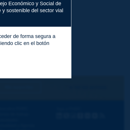
nsejo Económico y Social de
y sostenible del sector vial
cceder de forma segura a
endo clic en el botón
Me suscribo
Ver los archivos
escubra PIARC
Siga a PIARC
emas de trabajo
LinkedIn
X
Instagram
Facebook
Flickr
Youtube
RSS
ctividades
ctualidad y Agenda