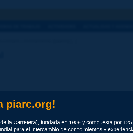
a
TEMAS DE TRABAJO
ACTIVIDADES
ACTUALIDAD Y AGEND
cionario | revestimiento [tubería] [...]
l
 piarc.org!
as
e este término
de la Carretera), fundada en 1909 y compuesta por 12
undial para el intercambio de conocimientos y experienci