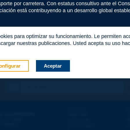
nsporte por carretera. Con estatus consultivo ante el Co
iación está contribuyendo a un desarrollo global estable 
ookies para optimizar su funcionamiento. Le permiten a
cargar nuestras publicaciones. Usted acepta su uso haci
onfigurar
Aceptar
co
*
Contacto
D
E LA CARRETERA
Mapa Web
T
e
d - 5
étage
Aviso Legal
A
 - FRANCE
Personal datos
A