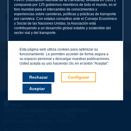
compuesta por 125 gobiernos miembros de todo el mundo, es el
foro mundial para el intercambio de conocimientos y
experiencias sobre carreteras, políticas y prácticas de transporte
Nombre
*
Volver al tema
por carretera. Con estatus consultivo ante el Consejo Económico
y Social de las Naciones Unidas, la Asociación está
contribuyendo a un desarrollo global estable y sostenible del
sector vial y del transporte.
Correo electrónico
*
Esta página web utiliza cookies para optimizar su
¡Sigamos en contacto!
funcionamiento. Le permiten acceder de forma segura a
SUSCRIBIRSE A LA NEWSLETTER DE PIARC
Mensaje
*
su espacio personal y descargar nuestras publicaciones.
Usted acepta su uso haciendo clic en el botón "Aceptar".
Rechazar
Configurar
Me suscribo
Ver los archivos
Aceptar
Enviar
PIARC
ASOCIACIÓN MUNDIAL DE LA CARRETERA
e
La Grande Arche - Paroi Sud - 5
étage
92055 La Défense CEDEX - FRANCE
Tel.
:
+33 (1) 47 96 81 21