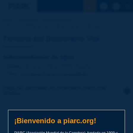
Ver la busqu
Inicio
Actividades
Diccionario Vial
Término del Diccionario | almacenamiento de agua
Término del Diccionario Vial
almacenamiento de agua
Idioma
: Diccionario Vial de PIARC / Español
Tema
:
Carreteras
Drenaje y alcantarillado
Haga clic para dejar un comentario sobre este
término
Tema
*
¡Bienvenido a piarc.org!
Apellidos
*
PIARC (Asociación Mundial de la Carretera), fundada en 1909 y