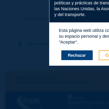
políticas y prácticas de tra
las Naciones Unidas, la Asoc
Tema
*
y del transporte.
Término anterior
Término siguiente
Esta página web utiliza c
Apellidos
*
su espacio personal y des
"Aceptar".
Volver al tema
Nombre
*
Rechazar
C
Correo electróni
¡Sigamos en contacto!
SUSCRIBIRSE A LA NEWSLETTER DE PIARC
Mensaje
*
PIARC
ASOCIACIÓN MUNDIAL D
La Grande Arche - Paroi Su