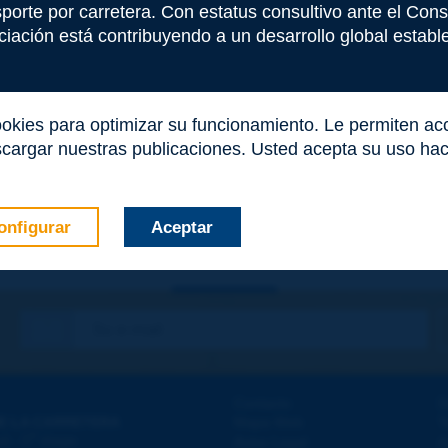
nsporte por carretera. Con estatus consultivo ante el Co
iación está contribuyendo a un desarrollo global estable 
ookies para optimizar su funcionamiento. Le permiten a
cargar nuestras publicaciones. Usted acepta su uso haci
onfigurar
Aceptar
co
*
Contacto
D
E LA CARRETERA
Mapa Web
T
e
d - 5
étage
Aviso Legal
A