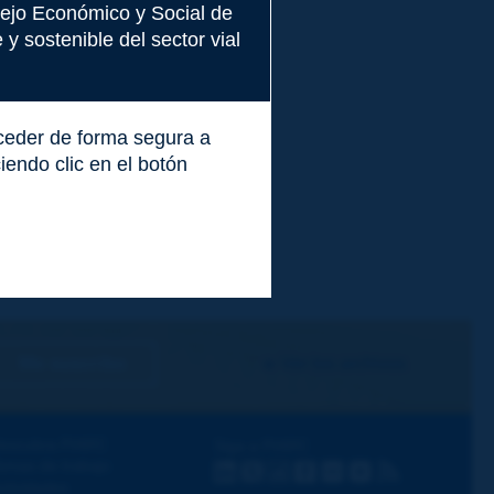
nsejo Económico y Social de
y sostenible del sector vial
cceder de forma segura a
endo clic en el botón
Me suscribo
Ver los archivos
escubra PIARC
Siga a PIARC
emas de trabajo
LinkedIn
X
Instagram
Facebook
Flickr
Youtube
RSS
ctividades