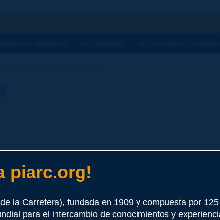
a
TEMAS DE TRABAJO
ACTIVIDADES
ACTUALIDAD Y AGEND
iccionario | agua de aguacero
l
 piarc.org!
de la Carretera), fundada en 1909 y compuesta por 12
e este término
undial para el intercambio de conocimientos y experienci