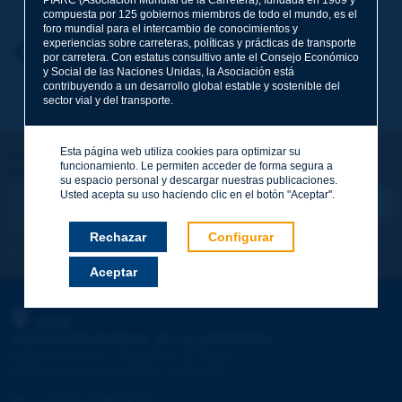
compuesta por 125 gobiernos miembros de todo el mundo, es el
foro mundial para el intercambio de conocimientos y
experiencias sobre carreteras, políticas y prácticas de transporte
Nombre
*
Volver al tema
por carretera. Con estatus consultivo ante el Consejo Económico
y Social de las Naciones Unidas, la Asociación está
contribuyendo a un desarrollo global estable y sostenible del
sector vial y del transporte.
Correo electrónico
*
Esta página web utiliza cookies para optimizar su
¡Sigamos en contacto!
funcionamiento. Le permiten acceder de forma segura a
SUSCRIBIRSE A LA NEWSLETTER DE PIARC
Mensaje
*
su espacio personal y descargar nuestras publicaciones.
Usted acepta su uso haciendo clic en el botón "Aceptar".
Rechazar
Configurar
Me suscribo
Ver los archivos
Aceptar
Enviar
PIARC
ASOCIACIÓN MUNDIAL DE LA CARRETERA
e
La Grande Arche - Paroi Sud - 5
étage
92055 La Défense CEDEX - FRANCE
Tel.
:
+33 (1) 47 96 81 21