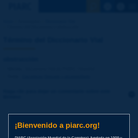
Ver la busqu
Inicio
Actividades
Diccionario Vial
Término del Diccionario | obstrucción
Término del Diccionario Vial
obstrucción
Idioma
: Diccionario Vial de PIARC / Español
Tema
:
Carreteras
Drenaje y alcantarillado
Haga clic para dejar un comentario sobre este
término
Tema
*
¡Bienvenido a piarc.org!
Apellidos
*
PIARC (Asociación Mundial de la Carretera), fundada en 1909 y