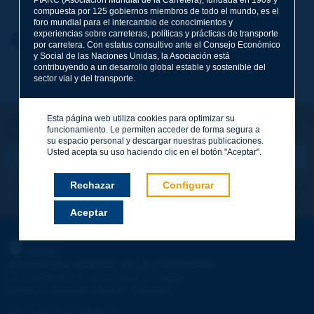
compuesta por 125 gobiernos miembros de todo el mundo, es el
foro mundial para el intercambio de conocimientos y
experiencias sobre carreteras, políticas y prácticas de transporte
Nombre
*
Volver al tema
por carretera. Con estatus consultivo ante el Consejo Económico
y Social de las Naciones Unidas, la Asociación está
contribuyendo a un desarrollo global estable y sostenible del
sector vial y del transporte.
Correo electrónico
*
Esta página web utiliza cookies para optimizar su
¡Sigamos en contacto!
funcionamiento. Le permiten acceder de forma segura a
SUSCRIBIRSE A LA NEWSLETTER DE PIARC
Mensaje
*
su espacio personal y descargar nuestras publicaciones.
Usted acepta su uso haciendo clic en el botón "Aceptar".
Rechazar
Configurar
Me suscribo
Ver los archivos
Aceptar
Enviar
PIARC
ASOCIACIÓN MUNDIAL DE LA CARRETERA
e
La Grande Arche - Paroi Sud - 5
étage
92055 La Défense CEDEX - FRANCE
Tel.
:
+33 (1) 47 96 81 21