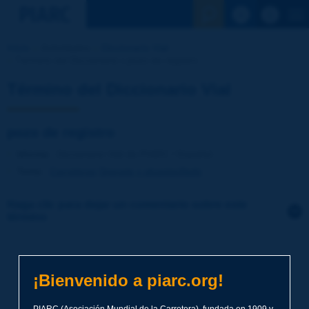
Ver la busqu
Inicio
Actividades
Diccionario Vial
Término del Diccionario | pozo de registro
Término del Diccionario Vial
pozo de registro
Idioma
: Diccionario Vial de PIARC / Español
Tema
:
Carreteras
Drenaje y alcantarillado
Haga clic para dejar un comentario sobre este
término
Tema
*
¡Bienvenido a piarc.org!
Apellidos
*
PIARC (Asociación Mundial de la Carretera), fundada en 1909 y