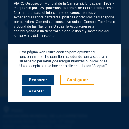
Apellidos
*
PIARC (Asociación Mundial de la Carretera), fundada en 1909 y
compuesta por 125 gobiernos miembros de todo el mundo, es el
foro mundial para el intercambio de conocimientos y
experiencias sobre carreteras, políticas y prácticas de transporte
por carretera. Con estatus consultivo ante el Consejo Económico
Nombre
*
Volver al tema
y Social de las Naciones Unidas, la Asociación está
contribuyendo a un desarrollo global estable y sostenible del
sector vial y del transporte.
Correo electrónico
*
Esta página web utiliza cookies para optimizar su
funcionamiento. Le permiten acceder de forma segura a
¡Sigamos en contacto!
su espacio personal y descargar nuestras publicaciones.
SUSCRIBIRSE A LA NEWSLETTER DE PIARC
Mensaje
*
Usted acepta su uso haciendo clic en el botón "Aceptar".
Rechazar
Configurar
Me suscribo
Ver los archivos
Aceptar
Enviar
PIARC
ASOCIACIÓN MUNDIAL DE LA CARRETERA
e
La Grande Arche - Paroi Sud - 5
étage
92055 La Défense CEDEX - FRANCE