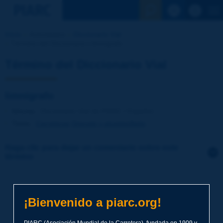
Ver la busqu
Inicio
Actividades
Diccionario Vial
Término del Diccionario | limnígrafo
Término del Diccionario Vial
limnígrafo
Idioma
: Diccionario Vial de PIARC / Español
Tema
:
Carreteras
Drenaje y alcantarillado
Haga clic para dejar un comentario sobre este
término
Tema
*
¡Bienvenido a piarc.org!
Apellidos
*
PIARC (Asociación Mundial de la Carretera), fundada en 1909 y