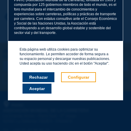
compuesta por 125 gobiernos miembros de todo el mundo, es el
foro mundial para el intercambio de conocimientos y
experiencias sobre carreteras, políticas y prácticas de transporte
Nombre
*
Volver al tema
por carretera. Con estatus consultivo ante el Consejo Económico
y Social de las Naciones Unidas, la Asociación está
contribuyendo a un desarrollo global estable y sostenible del
sector vial y del transporte.
Correo electrónico
*
Esta página web utiliza cookies para optimizar su
¡Sigamos en contacto!
funcionamiento. Le permiten acceder de forma segura a
SUSCRIBIRSE A LA NEWSLETTER DE PIARC
Mensaje
*
su espacio personal y descargar nuestras publicaciones.
Usted acepta su uso haciendo clic en el botón "Aceptar".
Rechazar
Configurar
Me suscribo
Ver los archivos
Aceptar
Enviar
PIARC
ASOCIACIÓN MUNDIAL DE LA CARRETERA
e
La Grande Arche - Paroi Sud - 5
étage
92055 La Défense CEDEX - FRANCE
Tel.
:
+33 (1) 47 96 81 21