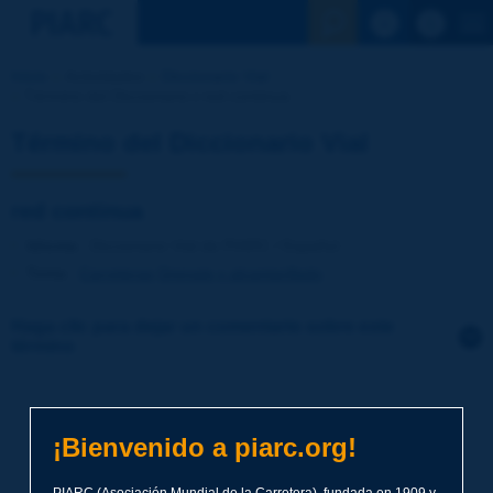
Ver la busqu
Inicio
Actividades
Diccionario Vial
Término del Diccionario | red continua
Término del Diccionario Vial
red continua
Idioma
: Diccionario Vial de PIARC / Español
Tema
:
Carreteras
Drenaje y alcantarillado
Haga clic para dejar un comentario sobre este
término
Tema
*
¡Bienvenido a piarc.org!
Apellidos
*
PIARC (Asociación Mundial de la Carretera), fundada en 1909 y