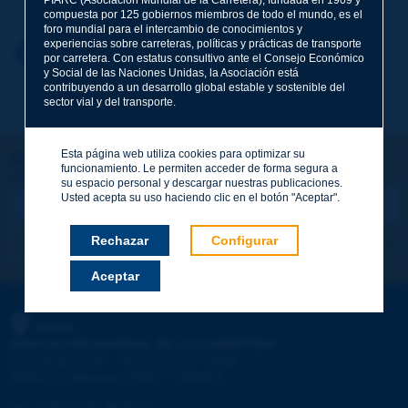
compuesta por 125 gobiernos miembros de todo el mundo, es el
foro mundial para el intercambio de conocimientos y
experiencias sobre carreteras, políticas y prácticas de transporte
Nombre
*
Volver al tema
por carretera. Con estatus consultivo ante el Consejo Económico
y Social de las Naciones Unidas, la Asociación está
contribuyendo a un desarrollo global estable y sostenible del
sector vial y del transporte.
Correo electrónico
*
Esta página web utiliza cookies para optimizar su
¡Sigamos en contacto!
funcionamiento. Le permiten acceder de forma segura a
SUSCRIBIRSE A LA NEWSLETTER DE PIARC
Mensaje
*
su espacio personal y descargar nuestras publicaciones.
Usted acepta su uso haciendo clic en el botón "Aceptar".
Rechazar
Configurar
Me suscribo
Ver los archivos
Aceptar
Enviar
PIARC
ASOCIACIÓN MUNDIAL DE LA CARRETERA
e
La Grande Arche - Paroi Sud - 5
étage
92055 La Défense CEDEX - FRANCE
Tel.
:
+33 (1) 47 96 81 21