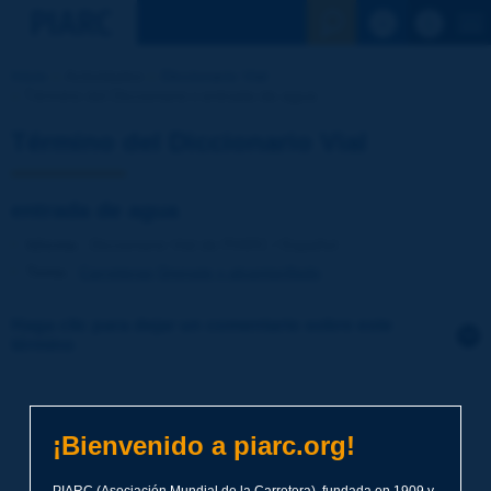
Ver la busqu
Inicio
Actividades
Diccionario Vial
Término del Diccionario | entrada de agua
Término del Diccionario Vial
entrada de agua
Idioma
: Diccionario Vial de PIARC / Español
Tema
:
Carreteras
Drenaje y alcantarillado
Haga clic para dejar un comentario sobre este
término
Tema
*
¡Bienvenido a piarc.org!
Apellidos
*
PIARC (Asociación Mundial de la Carretera), fundada en 1909 y