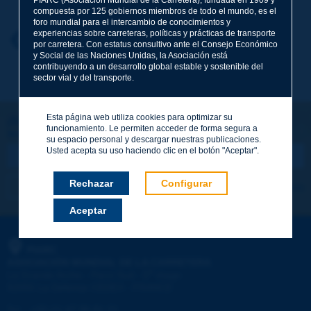
compuesta por 125 gobiernos miembros de todo el mundo, es el
foro mundial para el intercambio de conocimientos y
experiencias sobre carreteras, políticas y prácticas de transporte
Nombre
*
Volver al tema
por carretera. Con estatus consultivo ante el Consejo Económico
y Social de las Naciones Unidas, la Asociación está
contribuyendo a un desarrollo global estable y sostenible del
sector vial y del transporte.
Correo electrónico
*
Esta página web utiliza cookies para optimizar su
¡Sigamos en contacto!
funcionamiento. Le permiten acceder de forma segura a
SUSCRIBIRSE A LA NEWSLETTER DE PIARC
Mensaje
*
su espacio personal y descargar nuestras publicaciones.
Usted acepta su uso haciendo clic en el botón "Aceptar".
Rechazar
Configurar
Me suscribo
Ver los archivos
Aceptar
Enviar
PIARC
ASOCIACIÓN MUNDIAL DE LA CARRETERA
e
La Grande Arche - Paroi Sud - 5
étage
92055 La Défense CEDEX - FRANCE
Tel.
:
+33 (1) 47 96 81 21