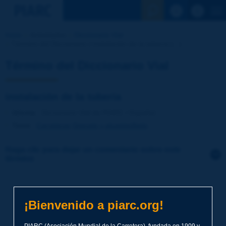
Ver la busqu
Inicio
Actividades
Diccionario Vial
Término del Diccionario | instalación de la tubería [...]
Término del Diccionario Vial
instalación de la tubería
Idioma
: Diccionario Vial de PIARC / Español
Tema
:
Carreteras
Drenaje y alcantarillado
Haga clic para dejar un comentario sobre este
término
Tema
*
¡Bienvenido a piarc.org!
Apellidos
*
PIARC (Asociación Mundial de la Carretera), fundada en 1909 y