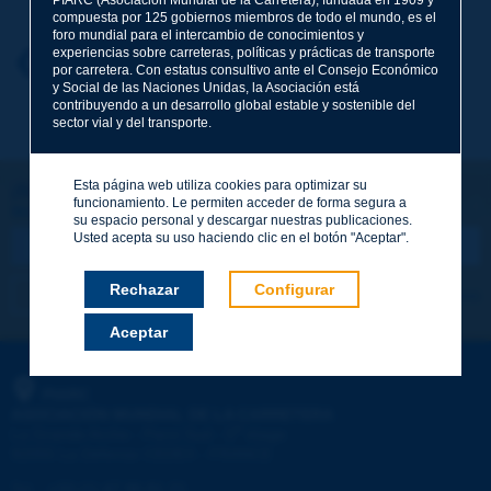
compuesta por 125 gobiernos miembros de todo el mundo, es el
foro mundial para el intercambio de conocimientos y
experiencias sobre carreteras, políticas y prácticas de transporte
Nombre
*
Volver al tema
por carretera. Con estatus consultivo ante el Consejo Económico
y Social de las Naciones Unidas, la Asociación está
contribuyendo a un desarrollo global estable y sostenible del
sector vial y del transporte.
Correo electrónico
*
Esta página web utiliza cookies para optimizar su
¡Sigamos en contacto!
funcionamiento. Le permiten acceder de forma segura a
SUSCRIBIRSE A LA NEWSLETTER DE PIARC
Mensaje
*
su espacio personal y descargar nuestras publicaciones.
Usted acepta su uso haciendo clic en el botón "Aceptar".
Rechazar
Configurar
Me suscribo
Ver los archivos
Aceptar
Enviar
PIARC
ASOCIACIÓN MUNDIAL DE LA CARRETERA
e
La Grande Arche - Paroi Sud - 5
étage
92055 La Défense CEDEX - FRANCE
Tel.
:
+33 (1) 47 96 81 21