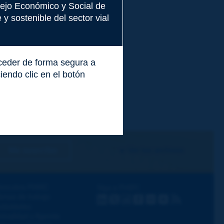
nsejo Económico y Social de
y sostenible del sector vial
cceder de forma segura a
endo clic en el botón
Me suscribo
Ver los archivos
escubra PIARC
Siga a PIARC
emas de trabajo
LinkedIn
X
Instagram
Facebook
Flickr
Youtube
RSS
ctividades
ctualidad y Agenda