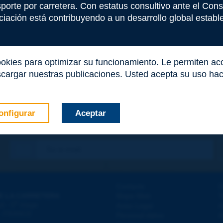
nsporte por carretera. Con estatus consultivo ante el Co
iación está contribuyendo a un desarrollo global estable 
ookies para optimizar su funcionamiento. Le permiten a
cargar nuestras publicaciones. Usted acepta su uso haci
onfigurar
Aceptar
co
*
Contacto
D
E LA CARRETERA
Mapa Web
T
e
d - 5
étage
Aviso Legal
A
 - FRANCE
Personal datos
A