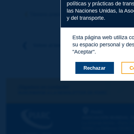
políticas y prácticas de tra
Tema
*
las Naciones Unidas, la Asoc
Término anterior
Término siguiente
y del transporte.
Apellidos
*
Esta página web utiliza c
su espacio personal y des
Volver al tema
"Aceptar".
Nombre
*
Rechazar
C
Correo electróni
¡Sigamos en contacto!
SUSCRIBIRSE A LA NEWSLETTER DE PIARC
Mensaje
*
PIARC
ASOCIACIÓN MUNDIAL D
La Grande Arche - Paroi Su
92055 La Défense CEDEX