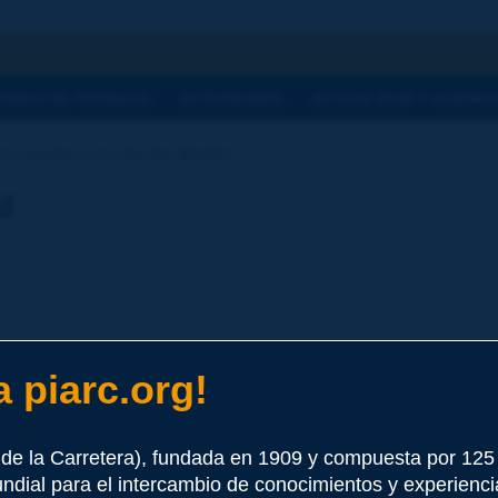
a
TEMAS DE TRABAJO
ACTIVIDADES
ACTUALIDAD Y AGEND
cionario | circulación [fluido]
l
 piarc.org!
e este término
de la Carretera), fundada en 1909 y compuesta por 12
undial para el intercambio de conocimientos y experienci