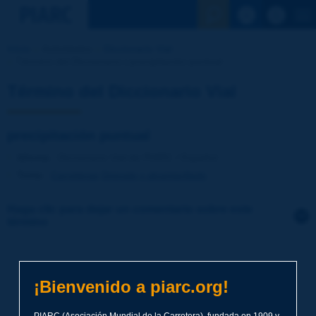
Ver la busqu
Inicio
Actividades
Diccionario Vial
Término del Diccionario | precipitación puntual
Término del Diccionario Vial
precipitación puntual
Idioma
: Diccionario Vial de PIARC / Español
Tema
:
Carreteras
Drenaje y alcantarillado
Haga clic para dejar un comentario sobre este
término
Tema
*
¡Bienvenido a piarc.org!
Apellidos
*
PIARC (Asociación Mundial de la Carretera), fundada en 1909 y