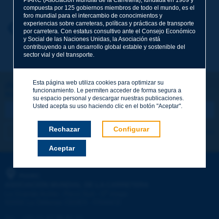
compuesta por 125 gobiernos miembros de todo el mundo, es el
foro mundial para el intercambio de conocimientos y
experiencias sobre carreteras, políticas y prácticas de transporte
Nombre
*
Volver al tema
por carretera. Con estatus consultivo ante el Consejo Económico
y Social de las Naciones Unidas, la Asociación está
contribuyendo a un desarrollo global estable y sostenible del
sector vial y del transporte.
Correo electrónico
*
Esta página web utiliza cookies para optimizar su
¡Sigamos en contacto!
funcionamiento. Le permiten acceder de forma segura a
SUSCRIBIRSE A LA NEWSLETTER DE PIARC
Mensaje
*
su espacio personal y descargar nuestras publicaciones.
Usted acepta su uso haciendo clic en el botón "Aceptar".
Rechazar
Configurar
Me suscribo
Ver los archivos
Aceptar
Enviar
PIARC
ASOCIACIÓN MUNDIAL DE LA CARRETERA
e
La Grande Arche - Paroi Sud - 5
étage
92055 La Défense CEDEX - FRANCE
Tel.
:
+33 (1) 47 96 81 21