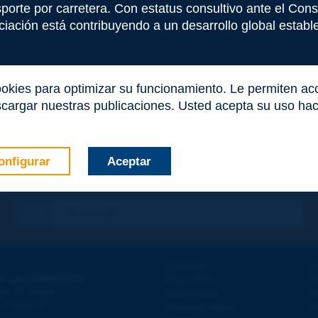
nsporte por carretera. Con estatus consultivo ante el Co
iación está contribuyendo a un desarrollo global estable 
ookies para optimizar su funcionamiento. Le permiten a
cargar nuestras publicaciones. Usted acepta su uso haci
onfigurar
Aceptar
co
*
Contacto
D
E LA CARRETERA
Mapa Web
T
e
d - 5
étage
Aviso Legal
A
 - FRANCE
Personal datos
A