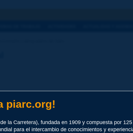
a
TEMAS DE TRABAJO
ACTIVIDADES
ACTUALIDAD Y AGEND
ccionario | abrazadera de tubo
l
 piarc.org!
e este término
de la Carretera), fundada en 1909 y compuesta por 12
undial para el intercambio de conocimientos y experienci