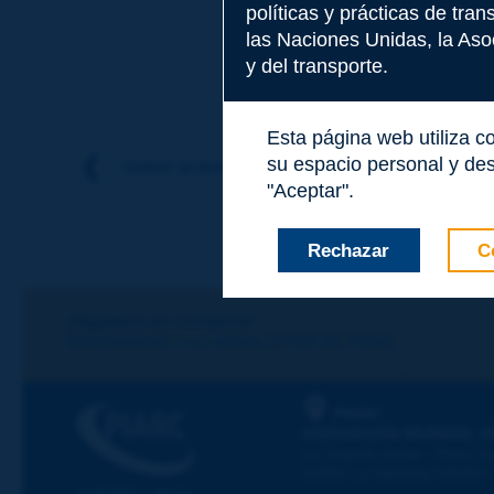
políticas y prácticas de tra
Tema
*
las Naciones Unidas, la Asoc
Término anterior
Término siguiente
y del transporte.
Apellidos
*
Esta página web utiliza c
su espacio personal y des
Volver al tema
"Aceptar".
Nombre
*
Rechazar
C
Correo electróni
¡Sigamos en contacto!
SUSCRIBIRSE A LA NEWSLETTER DE PIARC
Mensaje
*
PIARC
ASOCIACIÓN MUNDIAL D
La Grande Arche - Paroi Su
92055 La Défense CEDEX