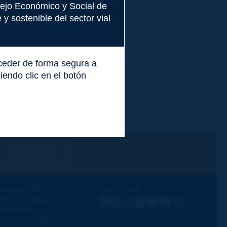
nsejo Económico y Social de
y sostenible del sector vial
cceder de forma segura a
endo clic en el botón
Me suscribo
Ver los archivos
escubra PIARC
Siga a PIARC
emas de trabajo
LinkedIn
X
Instagram
Facebook
Flickr
Youtube
RSS
ctividades
ctualidad y Agenda