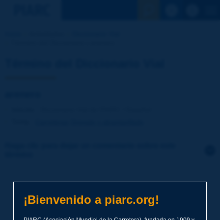
Ver la busqu
Inicio
Actividades
Diccionario Vial
Término del Diccionario | arenero
Término del Diccionario Vial
arenero
Idioma
: Diccionario Vial de PIARC / Español
Tema
:
Carreteras
Drenaje y alcantarillado
Haga clic para dejar un comentario sobre este
término
Tema
*
¡Bienvenido a piarc.org!
Apellidos
*
PIARC (Asociación Mundial de la Carretera), fundada en 1909 y