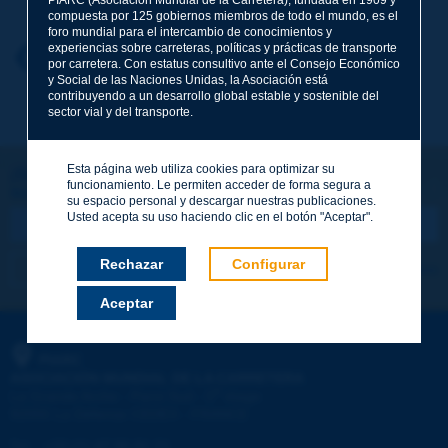
compuesta por 125 gobiernos miembros de todo el mundo, es el
foro mundial para el intercambio de conocimientos y
experiencias sobre carreteras, políticas y prácticas de transporte
Nombre
*
Volver al tema
por carretera. Con estatus consultivo ante el Consejo Económico
y Social de las Naciones Unidas, la Asociación está
contribuyendo a un desarrollo global estable y sostenible del
sector vial y del transporte.
Correo electrónico
*
Esta página web utiliza cookies para optimizar su
¡Sigamos en contacto!
funcionamiento. Le permiten acceder de forma segura a
SUSCRIBIRSE A LA NEWSLETTER DE PIARC
Mensaje
*
su espacio personal y descargar nuestras publicaciones.
Usted acepta su uso haciendo clic en el botón "Aceptar".
Rechazar
Configurar
Me suscribo
Ver los archivos
Aceptar
Enviar
PIARC
ASOCIACIÓN MUNDIAL DE LA CARRETERA
e
La Grande Arche - Paroi Sud - 5
étage
92055 La Défense CEDEX - FRANCE
Tel.
:
+33 (1) 47 96 81 21