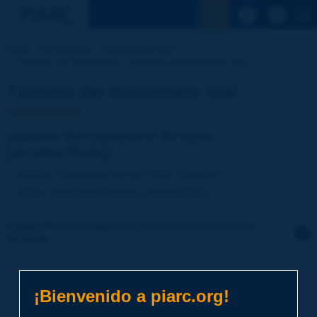
Ver la busqu
Inicio
Actividades
Diccionario Vial
Término del Diccionario | sistema de transporte de [...]
Término del Diccionario Vial
sistema de transporte de agua
[alcantarillado]
Idioma
: Diccionario Vial de PIARC / Español
Tema
:
Carreteras
Drenaje y alcantarillado
Haga clic para dejar un comentario sobre este
término
Tema
*
¡Bienvenido a piarc.org!