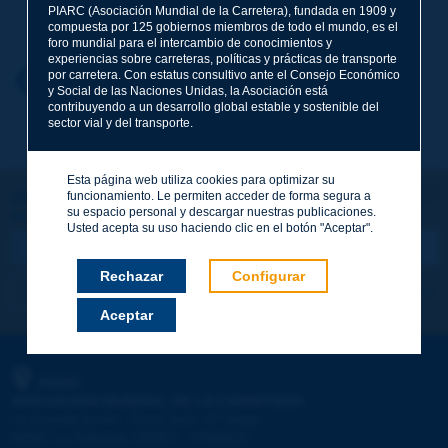
Apellidos
*
PIARC (Asociación Mundial de la Carretera), fundada en 1909 y
compuesta por 125 gobiernos miembros de todo el mundo, es el
foro mundial para el intercambio de conocimientos y
experiencias sobre carreteras, políticas y prácticas de transporte
por carretera. Con estatus consultivo ante el Consejo Económico
Nombre
*
Volver al tema
y Social de las Naciones Unidas, la Asociación está
contribuyendo a un desarrollo global estable y sostenible del
sector vial y del transporte.
Correo electrónico
*
Esta página web utiliza cookies para optimizar su
¡Sigamos en contacto!
funcionamiento. Le permiten acceder de forma segura a
su espacio personal y descargar nuestras publicaciones.
SUSCRIBIRSE A LA NEWSLETTER DE PIARC
Mensaje
*
Usted acepta su uso haciendo clic en el botón "Aceptar".
Rechazar
Configurar
Me suscribo
Ver los archivos
Aceptar
Enviar
PIARC
ASOCIACIÓN MUNDIAL DE LA CARRETERA
e
La Grande Arche - Paroi Sud - 5
étage
92055 La Défense CEDEX - FRANCE