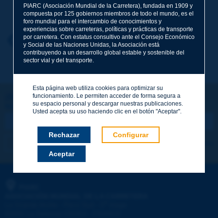
Apellidos
*
PIARC (Asociación Mundial de la Carretera), fundada en 1909 y
compuesta por 125 gobiernos miembros de todo el mundo, es el
foro mundial para el intercambio de conocimientos y
experiencias sobre carreteras, políticas y prácticas de transporte
por carretera. Con estatus consultivo ante el Consejo Económico
Nombre
*
Volver al tema
y Social de las Naciones Unidas, la Asociación está
contribuyendo a un desarrollo global estable y sostenible del
sector vial y del transporte.
Correo electrónico
*
Esta página web utiliza cookies para optimizar su
funcionamiento. Le permiten acceder de forma segura a
¡Sigamos en contacto!
su espacio personal y descargar nuestras publicaciones.
SUSCRIBIRSE A LA NEWSLETTER DE PIARC
Mensaje
*
Usted acepta su uso haciendo clic en el botón "Aceptar".
Rechazar
Configurar
Me suscribo
Ver los archivos
Aceptar
Enviar
PIARC
ASOCIACIÓN MUNDIAL DE LA CARRETERA
e
La Grande Arche - Paroi Sud - 5
étage
92055 La Défense CEDEX - FRANCE