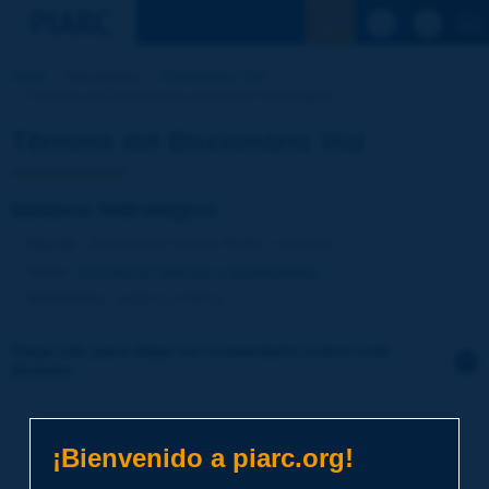
Ver la busqu
Inicio
Actividades
Diccionario Vial
Término del Diccionario | balance hidrológico
Término del Diccionario Vial
balance hidrológico
Idioma
: Diccionario Vial de PIARC / Español
Tema
:
Carreteras
Drenaje y alcantarillado
Sinónimos
:
balance hídrico
Haga clic para dejar un comentario sobre este
término
Tema
*
¡Bienvenido a piarc.org!