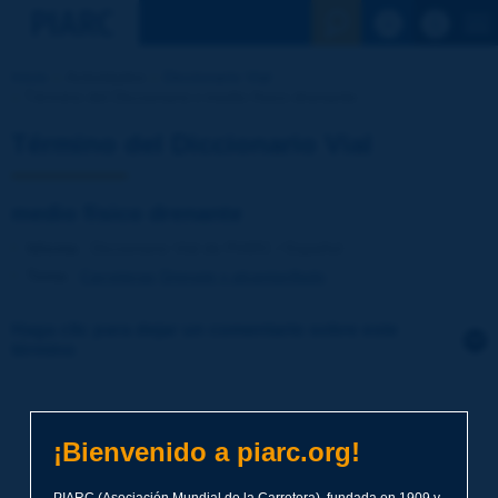
Ver la busqu
Inicio
Actividades
Diccionario Vial
Término del Diccionario | medio físico drenante
Término del Diccionario Vial
medio físico drenante
Idioma
: Diccionario Vial de PIARC / Español
Tema
:
Carreteras
Drenaje y alcantarillado
Haga clic para dejar un comentario sobre este
término
Tema
*
¡Bienvenido a piarc.org!
Apellidos
*
PIARC (Asociación Mundial de la Carretera), fundada en 1909 y