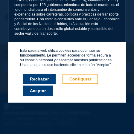
compuesta por 125 gobiernos miembros de todo el mundo, es el
foro mundial para el intercambio de conocimientos y
experiencias sobre carreteras, políticas y prácticas de transporte
Nombre
*
Volver al tema
por carretera. Con estatus consultivo ante el Consejo Económico
y Social de las Naciones Unidas, la Asociación está
contribuyendo a un desarrollo global estable y sostenible del
sector vial y del transporte.
Correo electrónico
*
Esta página web utiliza cookies para optimizar su
¡Sigamos en contacto!
funcionamiento. Le permiten acceder de forma segura a
SUSCRIBIRSE A LA NEWSLETTER DE PIARC
Mensaje
*
su espacio personal y descargar nuestras publicaciones.
Usted acepta su uso haciendo clic en el botón "Aceptar".
Rechazar
Configurar
Me suscribo
Ver los archivos
Aceptar
Enviar
PIARC
ASOCIACIÓN MUNDIAL DE LA CARRETERA
e
La Grande Arche - Paroi Sud - 5
étage
92055 La Défense CEDEX - FRANCE
Tel.
:
+33 (1) 47 96 81 21