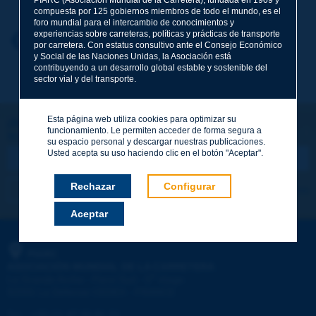
compuesta por 125 gobiernos miembros de todo el mundo, es el
foro mundial para el intercambio de conocimientos y
experiencias sobre carreteras, políticas y prácticas de transporte
Nombre
*
Volver al tema
por carretera. Con estatus consultivo ante el Consejo Económico
y Social de las Naciones Unidas, la Asociación está
contribuyendo a un desarrollo global estable y sostenible del
sector vial y del transporte.
Correo electrónico
*
Esta página web utiliza cookies para optimizar su
¡Sigamos en contacto!
funcionamiento. Le permiten acceder de forma segura a
SUSCRIBIRSE A LA NEWSLETTER DE PIARC
Mensaje
*
su espacio personal y descargar nuestras publicaciones.
Usted acepta su uso haciendo clic en el botón "Aceptar".
Rechazar
Configurar
Me suscribo
Ver los archivos
Aceptar
Enviar
PIARC
ASOCIACIÓN MUNDIAL DE LA CARRETERA
e
La Grande Arche - Paroi Sud - 5
étage
92055 La Défense CEDEX - FRANCE
Tel.
:
+33 (1) 47 96 81 21