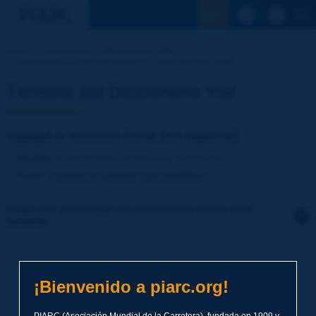
Ver la busqu
Inicio
Actividades
Diccionario Vial
Término del Diccionario | caudal a sección llena [...]
Término del Diccionario Vial
caudal a sección llena [en tubería]
Idioma
: Diccionario Vial de PIARC / Español
Tema
:
Carreteras
Drenaje y alcantarillado
Haga clic para dejar un comentario sobre este
término
Tema
*
¡Bienvenido a piarc.org!
Apellidos
*
PIARC (Asociación Mundial de la Carretera), fundada en 1909 y