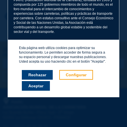
compuesta por 125 gobiernos miembros de todo el mundo, es el
foro mundial para el intercambio de conocimientos y
experiencias sobre carreteras, políticas y prácticas de transporte
Nombre
*
Volver al tema
por carretera. Con estatus consultivo ante el Consejo Económico
y Social de las Naciones Unidas, la Asociación está
contribuyendo a un desarrollo global estable y sostenible del
sector vial y del transporte.
Correo electrónico
*
Esta página web utiliza cookies para optimizar su
¡Sigamos en contacto!
funcionamiento. Le permiten acceder de forma segura a
SUSCRIBIRSE A LA NEWSLETTER DE PIARC
Mensaje
*
su espacio personal y descargar nuestras publicaciones.
Usted acepta su uso haciendo clic en el botón "Aceptar".
Rechazar
Configurar
Me suscribo
Ver los archivos
Aceptar
Enviar
PIARC
ASOCIACIÓN MUNDIAL DE LA CARRETERA
e
La Grande Arche - Paroi Sud - 5
étage
92055 La Défense CEDEX - FRANCE
Tel.
:
+33 (1) 47 96 81 21