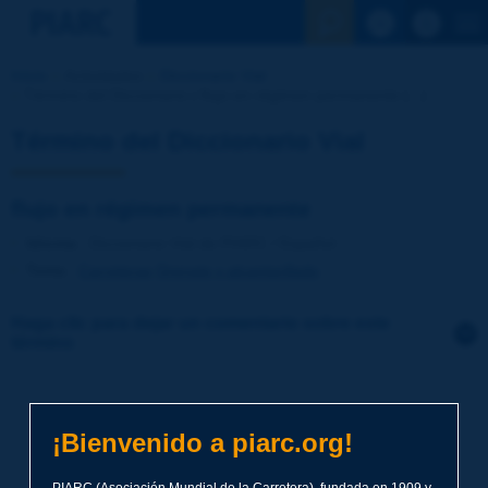
Ver la busqu
Inicio
Actividades
Diccionario Vial
Término del Diccionario | flujo en régimen permanente [...]
Término del Diccionario Vial
flujo en régimen permanente
Idioma
: Diccionario Vial de PIARC / Español
Tema
:
Carreteras
Drenaje y alcantarillado
Haga clic para dejar un comentario sobre este
término
Tema
*
¡Bienvenido a piarc.org!
Apellidos
*
PIARC (Asociación Mundial de la Carretera), fundada en 1909 y