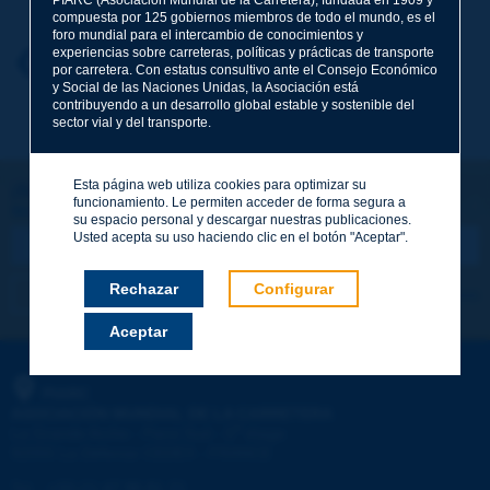
compuesta por 125 gobiernos miembros de todo el mundo, es el
foro mundial para el intercambio de conocimientos y
experiencias sobre carreteras, políticas y prácticas de transporte
Nombre
*
Volver al tema
por carretera. Con estatus consultivo ante el Consejo Económico
y Social de las Naciones Unidas, la Asociación está
contribuyendo a un desarrollo global estable y sostenible del
sector vial y del transporte.
Correo electrónico
*
Esta página web utiliza cookies para optimizar su
¡Sigamos en contacto!
funcionamiento. Le permiten acceder de forma segura a
SUSCRIBIRSE A LA NEWSLETTER DE PIARC
Mensaje
*
su espacio personal y descargar nuestras publicaciones.
Usted acepta su uso haciendo clic en el botón "Aceptar".
Rechazar
Configurar
Me suscribo
Ver los archivos
Aceptar
Enviar
PIARC
ASOCIACIÓN MUNDIAL DE LA CARRETERA
e
La Grande Arche - Paroi Sud - 5
étage
92055 La Défense CEDEX - FRANCE
Tel.
:
+33 (1) 47 96 81 21