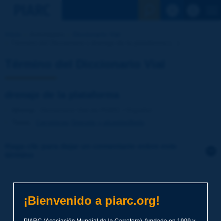
Ver la busqu
Inicio
Actividades
Diccionario Vial
Término del Diccionario | drenaje de la plataforma [...]
Término del Diccionario Vial
drenaje de la plataforma
Idioma
: Diccionario Vial de PIARC / Español
Tema
:
Carreteras
Drenaje y alcantarillado
Haga clic para dejar un comentario sobre este
término
Tema
*
¡Bienvenido a piarc.org!
Apellidos
*
PIARC (Asociación Mundial de la Carretera), fundada en 1909 y