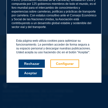
compuesta por 125 gobiernos miembros de todo el mundo, es el
foro mundial para el intercambio de conocimientos y
experiencias sobre carreteras, políticas y prácticas de transporte
Nombre
*
Volver al tema
por carretera. Con estatus consultivo ante el Consejo Económico
y Social de las Naciones Unidas, la Asociación está
contribuyendo a un desarrollo global estable y sostenible del
sector vial y del transporte.
Correo electrónico
*
Esta página web utiliza cookies para optimizar su
¡Sigamos en contacto!
funcionamiento. Le permiten acceder de forma segura a
SUSCRIBIRSE A LA NEWSLETTER DE PIARC
Mensaje
*
su espacio personal y descargar nuestras publicaciones.
Usted acepta su uso haciendo clic en el botón "Aceptar".
Rechazar
Configurar
Me suscribo
Ver los archivos
Aceptar
Enviar
PIARC
ASOCIACIÓN MUNDIAL DE LA CARRETERA
e
La Grande Arche - Paroi Sud - 5
étage
92055 La Défense CEDEX - FRANCE
Tel.
:
+33 (1) 47 96 81 21