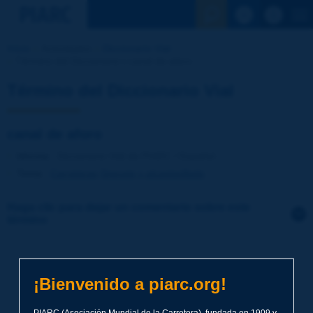
Ver la busqu
Inicio
Actividades
Diccionario Vial
Término del Diccionario | canal de aforo
Término del Diccionario Vial
canal de aforo
Idioma
: Diccionario Vial de PIARC / Español
Tema
:
Carreteras
Drenaje y alcantarillado
Haga clic para dejar un comentario sobre este
término
Tema
*
¡Bienvenido a piarc.org!
Apellidos
*
PIARC (Asociación Mundial de la Carretera), fundada en 1909 y