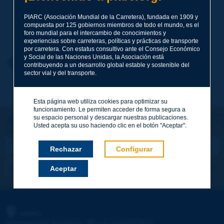
PIARC (Asociación Mundial de la Carretera), fundada en 1909 y
compuesta por 125 gobiernos miembros de todo el mundo, es el
Apellidos
*
foro mundial para el intercambio de conocimientos y
experiencias sobre carreteras, políticas y prácticas de transporte
por carretera. Con estatus consultivo ante el Consejo Económico
y Social de las Naciones Unidas, la Asociación está
Nombre
*
Volver al tema
contribuyendo a un desarrollo global estable y sostenible del
sector vial y del transporte.
Correo electrónico
*
Esta página web utiliza cookies para optimizar su
funcionamiento. Le permiten acceder de forma segura a
su espacio personal y descargar nuestras publicaciones.
¡Sigamos en contacto!
Usted acepta su uso haciendo clic en el botón "Aceptar".
SUSCRIBIRSE A LA NEWSLETTER DE PIARC
Mensaje
*
Rechazar
Configurar
Me suscribo
Ver los archivos
Aceptar
Enviar
PIARC
ASOCIACIÓN MUNDIAL DE LA CARRETERA