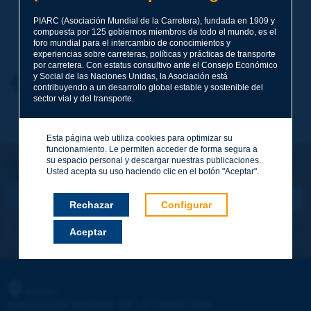
PIARC (Asociación Mundial de la Carretera), fundada en 1909 y
Apellidos
*
compuesta por 125 gobiernos miembros de todo el mundo, es el
foro mundial para el intercambio de conocimientos y
experiencias sobre carreteras, políticas y prácticas de transporte
por carretera. Con estatus consultivo ante el Consejo Económico
y Social de las Naciones Unidas, la Asociación está
Nombre
*
Volver al tema
contribuyendo a un desarrollo global estable y sostenible del
sector vial y del transporte.
Correo electrónico
*
Esta página web utiliza cookies para optimizar su
funcionamiento. Le permiten acceder de forma segura a
su espacio personal y descargar nuestras publicaciones.
¡Sigamos en contacto!
Usted acepta su uso haciendo clic en el botón "Aceptar".
SUSCRIBIRSE A LA NEWSLETTER DE PIARC
Mensaje
*
Rechazar
Configurar
Me suscribo
Ver los archivos
Aceptar
Enviar
PIARC
ASOCIACIÓN MUNDIAL DE LA CARRETERA