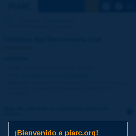
Ver la busqu
Inicio
Actividades
Diccionario Vial
Término del Diccionario | canaleta
Término del Diccionario Vial
canaleta
Idioma
: Diccionario Vial de PIARC / Español
Tema
:
Carreteras
Drenaje y alcantarillado
Definición
:
Elemento lineal construído a lo largo del borde de
una calzada y utilizado para el drenaje de agua [DICO-
TP/AIPCR].
Haga clic para dejar un comentario sobre este
término
Tema
*
¡Bienvenido a piarc.org!