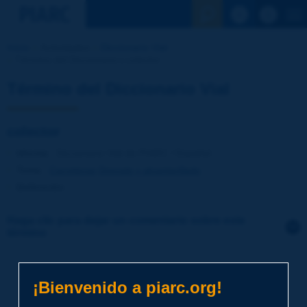
Ver la busqu
Inicio
Actividades
Diccionario Vial
Término del Diccionario | colector
Término del Diccionario Vial
colector
Idioma
: Diccionario Vial de PIARC / Español
Tema
:
Carreteras
Drenaje y alcantarillado
Definición
:
Haga clic para dejar un comentario sobre este
término
Tema
*
¡Bienvenido a piarc.org!