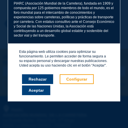
Apellidos
*
PIARC (Asociación Mundial de la Carretera), fundada en 1909 y
compuesta por 125 gobiernos miembros de todo el mundo, es el
foro mundial para el intercambio de conocimientos y
experiencias sobre carreteras, políticas y prácticas de transporte
por carretera. Con estatus consultivo ante el Consejo Económico
Nombre
*
Volver al tema
y Social de las Naciones Unidas, la Asociación está
contribuyendo a un desarrollo global estable y sostenible del
sector vial y del transporte.
Correo electrónico
*
Esta página web utiliza cookies para optimizar su
funcionamiento. Le permiten acceder de forma segura a
¡Sigamos en contacto!
su espacio personal y descargar nuestras publicaciones.
SUSCRIBIRSE A LA NEWSLETTER DE PIARC
Mensaje
*
Usted acepta su uso haciendo clic en el botón "Aceptar".
Rechazar
Configurar
Me suscribo
Ver los archivos
Aceptar
Enviar
PIARC
ASOCIACIÓN MUNDIAL DE LA CARRETERA
e
La Grande Arche - Paroi Sud - 5
étage
92055 La Défense CEDEX - FRANCE